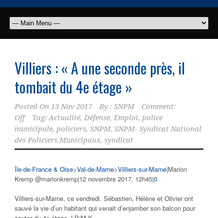
Villiers : « A une seconde près, il
tombait du 4e étage »
Posted On
13 Nov 2017
By :
SNPM
Comment:
Off
Tag:
Actualité
,
Défense
,
Emploi
,
police
municipale
,
policiers
,
SNPM
,
SNPM- Syndicat National
des Policiers Municipaux
,
syndicat
Île-de-France & Oise
>
Val-de-Marne
>
Villiers-sur-Marne
|
Marion
Kremp @marionkremp
|
12 novembre 2017, 12h45
|
0
Villiers-sur-Marne, ce vendredi. Sébastien, Hélène et Olivier ont
sauvé la vie d’un habitant qui venait d’enjamber son balcon pour
sauter du 4e étage.
LP/M.K.