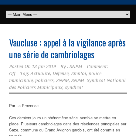
Vaucluse : appel à la vigilance après
une série de cambriolages
Posted On
13 Jan 2019
By :
SNPM
Comment:
Off
Tag:
Actualité
,
Défense
,
Emploi
,
police
municipale
,
policiers
,
SNPM
,
SNPM- Syndicat National
des Policiers Municipaux
,
syndicat
Par La Provence
Ces derniers jours un phénomène sériel semble se mettre en
place. Plusieurs cambriolages dans des résidences principales sur
Saze, commune du Grand Avignon gardois, ont été commis en
journée.