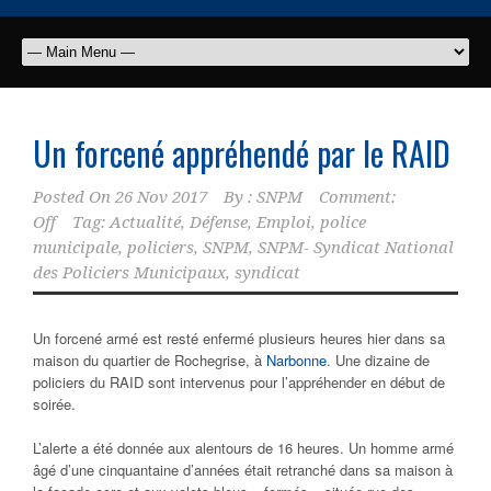
Un forcené appréhendé par le RAID
Posted On
26 Nov 2017
By :
SNPM
Comment:
Off
Tag:
Actualité
,
Défense
,
Emploi
,
police
municipale
,
policiers
,
SNPM
,
SNPM- Syndicat National
des Policiers Municipaux
,
syndicat
Un forcené armé est resté enfermé plusieurs heures hier dans sa
maison du quartier de Rochegrise, à
Narbonne
. Une dizaine de
policiers du RAID sont intervenus pour l’appréhender en début de
soirée.
L’alerte a été donnée aux alentours de 16 heures. Un homme armé
âgé d’une cinquantaine d’années était retranché dans sa maison à