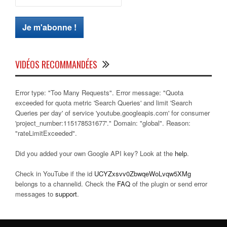
VIDÉOS RECOMMANDÉES
Error type: "Too Many Requests". Error message: "Quota
exceeded for quota metric 'Search Queries' and limit 'Search
Queries per day' of service 'youtube.googleapis.com' for consumer
'project_number:115178531677'." Domain: "global". Reason:
"rateLimitExceeded".
Did you added your own Google API key? Look at the
help
.
Check in YouTube if the id
UCYZxsvv0ZbwqeWoLvqw5XMg
belongs to a channelid. Check the
FAQ
of the plugin or send error
messages to
support
.