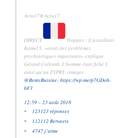
Actu17
@Actu17
DIRECT
Trappes : L’assaillant
Kamel S. «avait des problèmes
psychiatriques importants» explique
Gérard Collomb. L’homme était fiché S
ainsi qu’au FSPRT. (images
@
RemyBuisine
)
https://
wp.me/p7GDoh-
bF3
12:59 – 23 août 2018
123
123 réponses
112
112 Retweets
47
47 j’aime