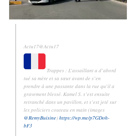
Actu17
@Actu17
Trappes : L’assaillant a d’abord
tué sa mère et sa sœur avant de s’en
prendre à une passante dans la rue qu’il a
gravement blessé. Kamel S. s’est ensuite
retranché dans un pavillon, et s’est jeté sur
les policiers couteau en main (images
@
RemyBuisine
)
https://
wp.me/p7GDoh-
bF3