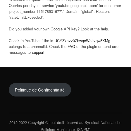
Queries per day' of service 'youtube.googleapis.com' for consumer
'project_number:115178531677'." Domain: "global". Reason:
"rateLimitExceeded".
Did you added your own Google API key? Look at the
help
.
Check in YouTube if the id
UCYZxsvv0ZbwqeWoLvqw5XMg
belongs to a channelid. Check the
FAQ
of the plugin or send error
messages to
support
.
Politique de Confidentialité
2012-2022 Copyright © tout droit réservé au Syndicat National des
Policiers Municipaux (SNPM)