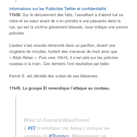
Informations sur les Publicités Twitter et confidentialité
11h50.
Sur le déroulement des faits, l’assaillant a d’abord tué sa
mère et sa sœur avant de s’en prendre à une passante dans la
rue, qui est la victime gravement blessée, nous indique une source
policière.
L’auteur s’est ensuite retranché dans un pavillon, durant une
vingtaine de minutes, hurlant des menaces de mort ainsi que
« Allah Akbar ». Puis vers 10h15, il s’est jeté sur les policiers
couteau à la main. Ces derniers l’ont neutralisé par balle.
Kamel S. est décédé des suites de ses blessures.
11h45.
Le groupe EI revendique l’attaque au couteau.
Bilad Al Fransa
@BiladFransa
L’
#
EI
revendique via Amaq l’attaque au
couteau de
#
Trappes
. Mentionnant un