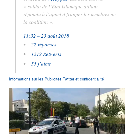
« soldat de l’Etat Islamique aillant
répondu à l’appel à frapper les membres de
la coalition ».
11:32 – 23 août 2018
2
2 réponses
12
12 Retweets
5
5 j’aime
Informations sur les Publicités Twitter et confidentialité