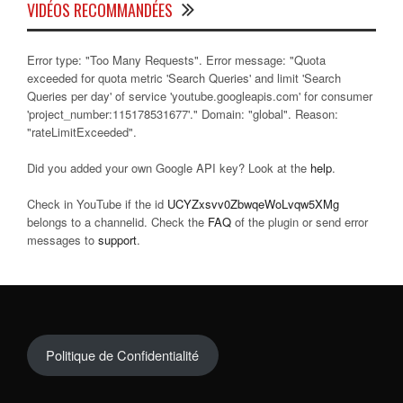
VIDÉOS RECOMMANDÉES
Error type: "Too Many Requests". Error message: "Quota
exceeded for quota metric 'Search Queries' and limit 'Search
Queries per day' of service 'youtube.googleapis.com' for consumer
'project_number:115178531677'." Domain: "global". Reason:
"rateLimitExceeded".
Did you added your own Google API key? Look at the
help
.
Check in YouTube if the id
UCYZxsvv0ZbwqeWoLvqw5XMg
belongs to a channelid. Check the
FAQ
of the plugin or send error
messages to
support
.
Politique de Confidentialité