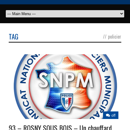
TAG
//
policier
off
93 – ROSNY SOUS BOIS – Un chauffard