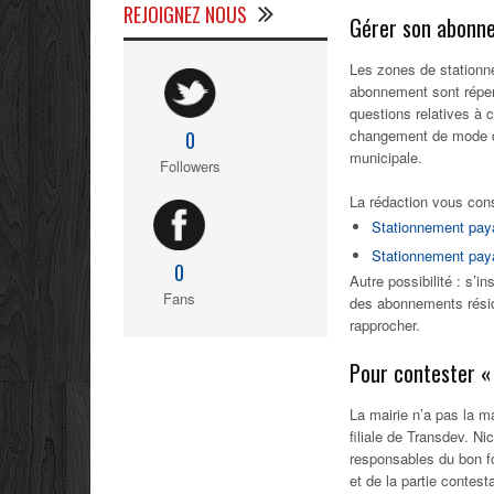
REJOIGNEZ NOUS
Gérer son abonn
Les zones de stationne
abonnement sont réperto
questions relatives à c
changement de mode de
0
municipale.
Followers
La rédaction vous cons
Stationnement paya
Stationnement paya
0
Autre possibilité : s’i
Fans
des abonnements réside
rapprocher.
Pour contester «
La mairie n’a pas la m
filiale de Transdev. Ni
responsables du bon f
et de la partie contesta