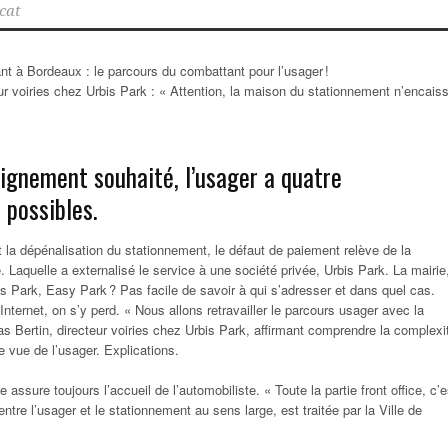
cat
eur voiries chez Urbis Park : « Attention, la maison du stationnement n’encais
eignement souhaité, l’usager a quatre
 possibles.
et la dépénalisation du stationnement, le défaut de paiement relève de la
. Laquelle a externalisé le service à une société privée, Urbis Park. La mairie,
is Park, Easy Park ? Pas facile de savoir à qui s’adresser et dans quel cas.
nternet, on s’y perd. « Nous allons retravailler le parcours usager avec la
las Bertin, directeur voiries chez Urbis Park, affirmant comprendre la complexi
 vue de l’usager. Explications.
 assure toujours l’accueil de l’automobiliste. « Toute la partie front office, c’e
 entre l’usager et le stationnement au sens large, est traitée par la Ville de