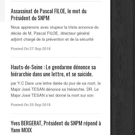
Assassinat de Pascal FILOE, le mot du
Président du SNPM
Nous apprenons avec stupeur la triste annonce du
décès de M. Pascal FILOE, directeur général
adjoint chargé de la prévention et de la sécurité
Posted On 27 Sep 2018
Hauts-de-Seine : Le gendarme dénonce sa
hiérarchie dans une lettre, et se suicide.
par Y.C Dans une lettre datée du jour de sa mort, le
Major José TESAN dénonce sa hiérarchie. DR. Le
Major José TESAN s’est donné la mort sur son
Posted On 25 Sep 2018
Yves BERGERAT, Président du SNPM répond à
Yann MOIX