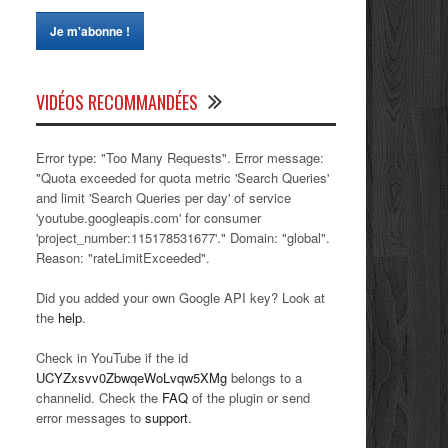
VIDÉOS RECOMMANDÉES
Error type: "Too Many Requests". Error message:
"Quota exceeded for quota metric 'Search Queries'
and limit 'Search Queries per day' of service
'youtube.googleapis.com' for consumer
'project_number:115178531677'." Domain: "global".
Reason: "rateLimitExceeded".
Did you added your own Google API key? Look at
the
help
.
Check in YouTube if the id
UCYZxsvv0ZbwqeWoLvqw5XMg
belongs to a
channelid. Check the
FAQ
of the plugin or send
error messages to
support
.