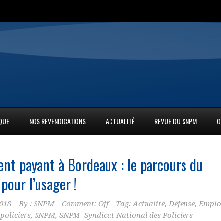
IQUE
NOS REVENDICATIONS
ACTUALITÉ
REVUE DU SNPM
O
nt payant à Bordeaux : le parcours du
pour l’usager !
2018
By :
SNPM
Comment: Off
Tag:
Actualité
,
Défense
,
Emplo
,
policiers
,
SNPM
,
SNPM- Syndicat National des Policiers