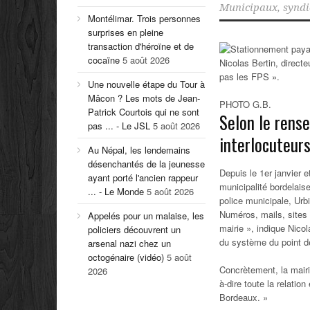
Municipaux
,
syndi
Montélimar. Trois personnes
surprises en pleine
transaction d'héroïne et de
cocaïne
5 août 2026
Nicolas Bertin, direct
pas les FPS ».
Une nouvelle étape du Tour à
Mâcon ? Les mots de Jean-
PHOTO G.B.
Patrick Courtois qui ne sont
Selon le rens
pas ... - Le JSL
5 août 2026
interlocuteurs
Au Népal, les lendemains
désenchantés de la jeunesse
Depuis le 1er janvier 
ayant porté l'ancien rappeur
municipalité bordelaise
... - Le Monde
5 août 2026
police municipale, Urb
Numéros, mails, sites I
Appelés pour un malaise, les
mairie », indique Nico
policiers découvrent un
du système du point de
arsenal nazi chez un
octogénaire (vidéo)
5 août
Concrètement, la mairie
2026
à-dire toute la relation
Bordeaux. »