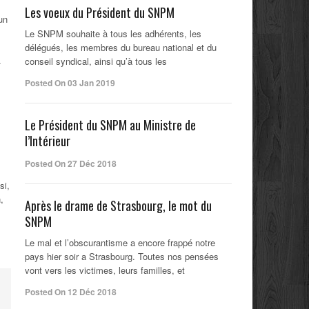
Les voeux du Président du SNPM
un
Le SNPM souhaite à tous les adhérents, les
délégués, les membres du bureau national et du
.
conseil syndical, ainsi qu’à tous les
Posted On 03 Jan 2019
Le Président du SNPM au Ministre de
l’Intérieur
Posted On 27 Déc 2018
si,
,
Après le drame de Strasbourg, le mot du
SNPM
Le mal et l’obscurantisme a encore frappé notre
pays hier soir a Strasbourg. Toutes nos pensées
vont vers les victimes, leurs familles, et
Posted On 12 Déc 2018