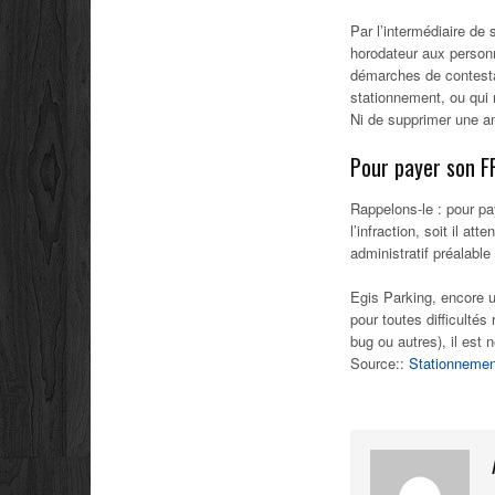
Par l’intermédiaire de
horodateur aux personn
démarches de contesta
stationnement, ou qui
Ni de supprimer une am
Pour payer son F
Rappelons-le : pour pay
l’infraction, soit il a
administratif préalable 
Egis Parking, encore un
pour toutes difficultés
bug ou autres), il est
Source::
Stationnement