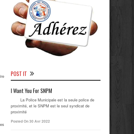
POST IT
ire
I Want You For SNPM
La Police Municipale est la seule police de
proximité, et le SNPM est le seul syndicat de
proximité
Posted On 30 Avr 2022
ies