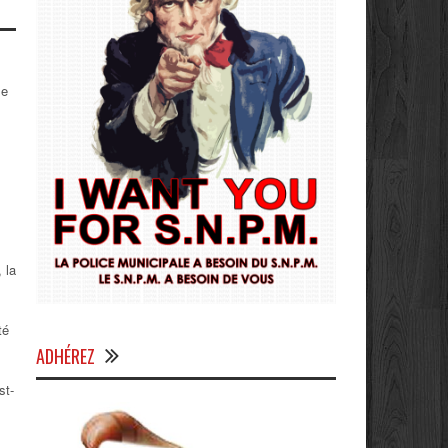
se
 la
té
ADHÉREZ
st-