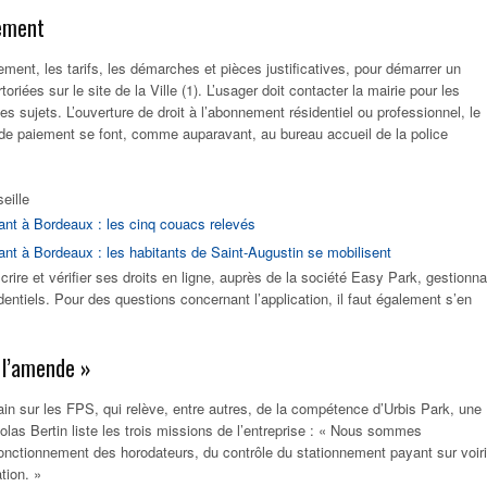
ement
ment, les tarifs, les démarches et pièces justificatives, pour démarrer un
riées sur le site de la Ville (1). L’usager doit contacter la mairie pour les
es sujets. L’ouverture de droit à l’abonnement résidentiel ou professionnel, le
 paiement se font, comme auparavant, au bureau accueil de la police
eille
nt à Bordeaux : les cinq couacs relevés
nt à Bordeaux : les habitants de Saint-Augustin se mobilisent
nscrire et vérifier ses droits en ligne, auprès de la société Easy Park, gestionna
ntiels. Pour des questions concernant l’application, il faut également s’en
 l’amende »
ain sur les FPS, qui relève, entre autres, de la compétence d’Urbis Park, une
colas Bertin liste les trois missions de l’entreprise : « Nous sommes
onctionnement des horodateurs, du contrôle du stationnement payant sur voir
tion. »