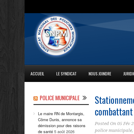
ACCUEIL
LE SYNDICAT
NOUS JOINDRE
JURID
Stationneme
POLICE MUNICIPALE
combattant 
Le maire RN de Montargis,
Côme Dunis, annonce sa
Posted On
05 Fév 
démission pour des raisons
police municipale
de santé
5 août 2026