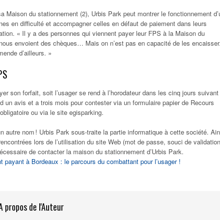
 sa Maison du stationnement (2), Urbis Park peut montrer le fonctionnement d’
es en difficulté et accompagner celles en défaut de paiement dans leurs
tion. « Il y a des personnes qui viennent payer leur FPS à la Maison du
 nous envoient des chèques… Mais on n’est pas en capacité de les encaisser
ende d’ailleurs. »
PS
er son forfait, soit l’usager se rend à l’horodateur dans les cinq jours suivant
ttend un avis et a trois mois pour contester via un formulaire papier de Recours
obligatoire ou via le site egisparking.
 autre nom ! Urbis Park sous-traite la partie informatique à cette société. Ain
 rencontrées lors de l’utilisation du site Web (mot de passe, souci de validation
 nécessaire de contacter la maison du stationnement d’Urbis Park.
 payant à Bordeaux : le parcours du combattant pour l’usager !
A propos de l'Auteur