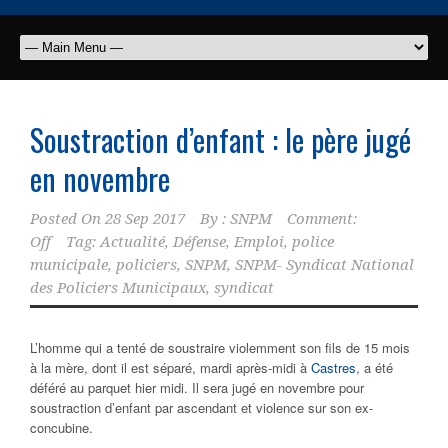
Soustraction d’enfant : le père jugé
en novembre
Posted On
28 Sep 2017
By :
SNPM
Comment:
Off
Tag:
Actualité
,
Défense
,
Emploi
,
police
municipale
,
policiers
,
SNPM
,
SNPM- Syndicat National
des Policiers Municipaux
,
syndicat
L’homme qui a tenté de soustraire violemment son fils de 15 mois
à la mère, dont il est séparé, mardi après-midi à
Castres
, a été
déféré au parquet hier midi. Il sera jugé en novembre pour
soustraction d’enfant par ascendant et violence sur son ex-
concubine.