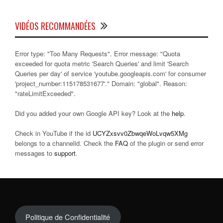
VIDÉOS RECOMMANDÉES
Error type: "Too Many Requests". Error message: "Quota
exceeded for quota metric 'Search Queries' and limit 'Search
Queries per day' of service 'youtube.googleapis.com' for consumer
'project_number:115178531677'." Domain: "global". Reason:
"rateLimitExceeded".
Did you added your own Google API key? Look at the
help
.
Check in YouTube if the id
UCYZxsvv0ZbwqeWoLvqw5XMg
belongs to a channelid. Check the
FAQ
of the plugin or send error
messages to
support
.
Politique de Confidentialité