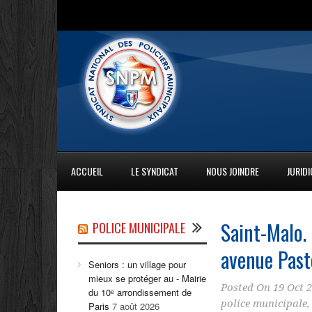
ACCUEIL
LE SYNDICAT
NOUS JOINDRE
JURID
Saint-Malo.
POLICE MUNICIPALE
avenue Past
Seniors : un village pour
mieux se protéger au - Mairie
Posted On
19 Oct 
du 10ᵉ arrondissement de
police municipale
Paris
7 août 2026