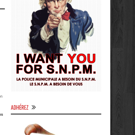
on
ADHÉREZ
us