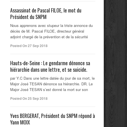
Assassinat de Pascal FILOE, le mot du
Président du SNPM
Nous apprenons avec stupeur la triste annonce du
décès de M. Pascal FILOE, directeur général
adjoint chargé de la prévention et de la sécurité
Posted On 27 Sep 2018
Hauts-de-Seine : Le gendarme dénonce sa
hiérarchie dans une lettre, et se suicide.
par Y.C Dans une lettre datée du jour de sa mort, le
Major José TESAN dénonce sa hiérarchie. DR. Le
Major José TESAN s’est donné la mort sur son
Posted On 25 Sep 2018
Yves BERGERAT, Président du SNPM répond à
Yann MOIX