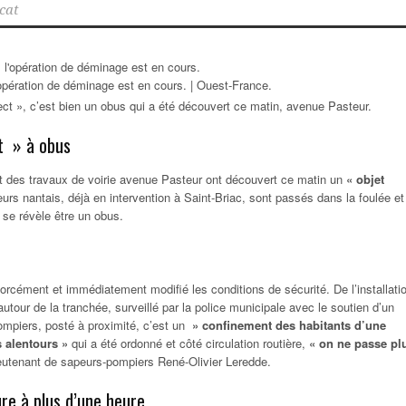
cat
opération de déminage est en cours. | Ouest-France.
pect », c’est bien un obus qui a été découvert ce matin, avenue Pasteur.
ct » à obus
nt des travaux de voirie avenue Pasteur ont découvert ce matin un
« objet
rs nantais, déjà en intervention à Saint-Briac, sont passés dans la foulée et
ui se révèle être un obus.
orcément et immédiatement modifié les conditions de sécurité. De l’installati
utour de la tranchée, surveillé par la police municipale avec le soutien d’un
mpiers, posté à proximité, c’est un
» confinement des habitants d’une
 alentours »
qui a été ordonné et côté circulation routière,
« on ne passe pl
ieutenant de sapeurs-pompiers René-Olivier Leredde.
re à plus d’une heure