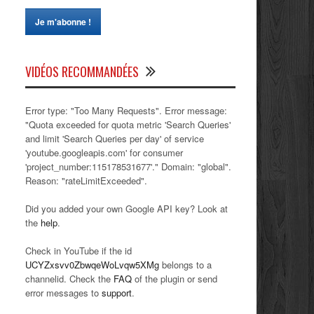
VIDÉOS RECOMMANDÉES
Error type: "Too Many Requests". Error message:
"Quota exceeded for quota metric 'Search Queries'
and limit 'Search Queries per day' of service
'youtube.googleapis.com' for consumer
'project_number:115178531677'." Domain: "global".
Reason: "rateLimitExceeded".
Did you added your own Google API key? Look at
the
help
.
Check in YouTube if the id
UCYZxsvv0ZbwqeWoLvqw5XMg
belongs to a
channelid. Check the
FAQ
of the plugin or send
error messages to
support
.