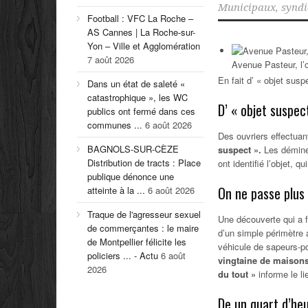
Municipaux
,
syndi
Football : VFC La Roche –
AS Cannes | La Roche-sur-
Yon – Ville et Agglomération
7 août 2026
Avenue Pasteur, l’
En fait d’ « objet sus
Dans un état de saleté «
catastrophique », les WC
D’ « objet suspe
publics ont fermé dans ces
communes ...
6 août 2026
Des ouvriers effectua
BAGNOLS-SUR-CÈZE
suspect ».
Les démineu
Distribution de tracts : Place
ont identifié l’objet, q
publique dénonce une
On ne passe plus
atteinte à la ...
6 août 2026
Traque de l'agresseur sexuel
Une découverte qui a f
de commerçantes : le maire
d’un simple périmètre a
de Montpellier félicite les
véhicule de sapeurs-po
policiers ... - Actu
6 août
vingtaine de maisons
2026
du tout »
informe le l
De un quart d’heu