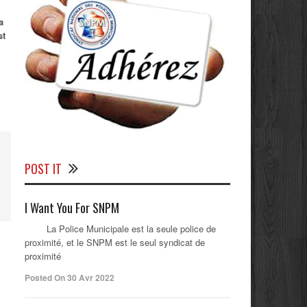
a
st
POST IT
I Want You For SNPM
La Police Municipale est la seule police de
proximité, et le SNPM est le seul syndicat de
proximité
Posted On 30 Avr 2022