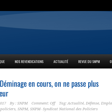
IQUE
NOS REVENDICATIONS
ACTUALITÉ
REVUE DU SNPM
O
 Déminage en cours, on ne passe plus
eur
2017
By :
SNPM
Comment: Off
Tag:
Actualité
,
Défense
,
Emplo
,
policiers
,
SNPM
,
SNPM- Syndicat National des Policiers