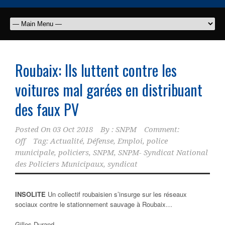
Roubaix: Ils luttent contre les
voitures mal garées en distribuant
des faux PV
Posted On
03 Oct 2018
By :
SNPM
Comment:
Off
Tag:
Actualité
,
Défense
,
Emploi
,
police
municipale
,
policiers
,
SNPM
,
SNPM- Syndicat National
des Policiers Municipaux
,
syndicat
INSOLITE
Un collectif roubaisien s’insurge sur les réseaux
sociaux contre le stationnement sauvage à Roubaix…
Gilles Durand