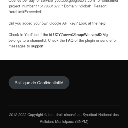
Queries per day' of service 'youtube.googleapis.com' for consumer
'project_number:115178531677'." Domain: "global". Reason:
"rateLimitExceeded".
Did you added your own Google API key? Look at the
help
.
Check in YouTube if the id
UCYZxsvv0ZbwqeWoLvqw5XMg
belongs to a channelid. Check the
FAQ
of the plugin or send error
messages to
support
.
Politique de Confidentialité
2012-2022 Copyright © tout droit réservé au Syndicat National des
Policiers Municipaux (SNPM)