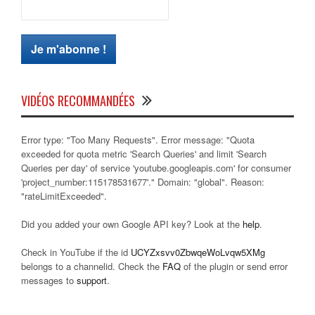
VIDÉOS RECOMMANDÉES
Error type: "Too Many Requests". Error message: "Quota
exceeded for quota metric 'Search Queries' and limit 'Search
Queries per day' of service 'youtube.googleapis.com' for consumer
'project_number:115178531677'." Domain: "global". Reason:
"rateLimitExceeded".
Did you added your own Google API key? Look at the
help
.
Check in YouTube if the id
UCYZxsvv0ZbwqeWoLvqw5XMg
belongs to a channelid. Check the
FAQ
of the plugin or send error
messages to
support
.