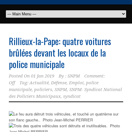
Rillieux-la-Pape: quatre voitures
brûlées devant les locaux de la
police municipale
Posted On
01 Jan 2019
By :
SNPM
Comment:
Off
Tag:
Actualité
,
Défense
,
Emploi
,
police
municipale
,
policiers
,
SNPM
,
SNPM- Syndicat National
des Policiers Municipaux
,
syndicat