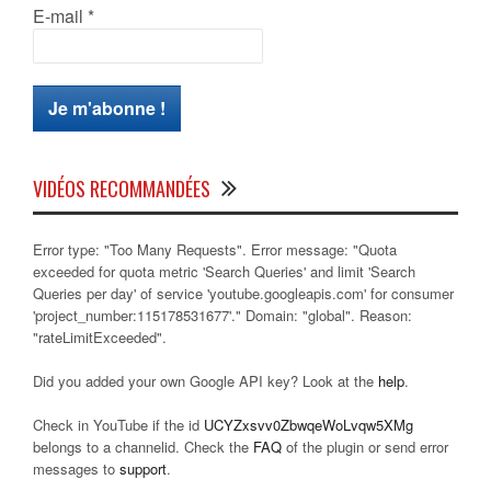
E-mail
*
VIDÉOS RECOMMANDÉES
Error type: "Too Many Requests". Error message: "Quota
exceeded for quota metric 'Search Queries' and limit 'Search
Queries per day' of service 'youtube.googleapis.com' for consumer
'project_number:115178531677'." Domain: "global". Reason:
"rateLimitExceeded".
Did you added your own Google API key? Look at the
help
.
Check in YouTube if the id
UCYZxsvv0ZbwqeWoLvqw5XMg
belongs to a channelid. Check the
FAQ
of the plugin or send error
messages to
support
.