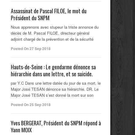
Assassinat de Pascal FILOE, le mot du
Président du SNPM
Nous apprenons avec stupeur la triste annonce du
décès de M. Pascal FILOE, directeur général
adjoint chargé de la prévention et de la sécurité
Posted On 27 Sep 2018
Hauts-de-Seine : Le gendarme dénonce sa
hiérarchie dans une lettre, et se suicide.
par Y.C Dans une lettre datée du jour de sa mort, le
Major José TESAN dénonce sa hiérarchie. DR. Le
Major José TESAN s’est donné la mort sur son
Posted On 25 Sep 2018
Yves BERGERAT, Président du SNPM répond à
Yann MOIX