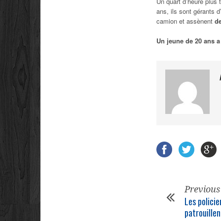
Un quart d’heure plus 
ans, ils sont gérants 
camion et assènent
de
Un jeune de 20 ans a 
Previous
Les polici
patrouillen