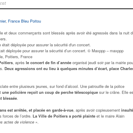
cat
nier
,
France Bleu Poitou
ale et deux commerçants sont blessés après avoir été agressés dans la nuit 
iers.
tait déployée pour assurer la sécurité d’un concert. © Maxppp – maxppp
e, Poitiers, France
Poitiers
, après
le concert de fin d’année
organisé jeudi soir par la mairie pou
ts.
Deux agressions ont eu lieu à quelques minutes d’écart, place Charle
late entre plusieurs jeunes, sur fond d’alcool. Une patrouille de la police
et
une policière reçoit un coup de perche télescopique
sur le crâne. Elle e
t blessée
.
 ans est arrêtée, et placée en garde-à-vue
, après avoir copieusement
insult
s forces de l’ordre.
La Ville de Poitiers a porté plainte
et le maire Alain
s actes de violence »
.