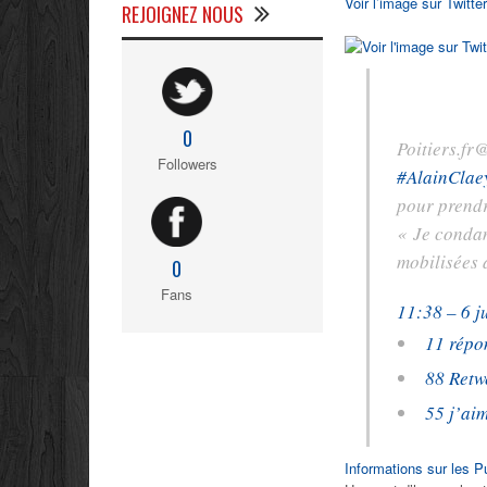
Voir l’image sur Twitter
REJOIGNEZ NOUS
0
Poitiers.fr
@
Followers
#
AlainClae
pour prendr
« Je condam
mobilisées 
0
Fans
11:38 – 6 j
1
1 répo
8
8 Retw
5
5 j’ai
Informations sur les Pu