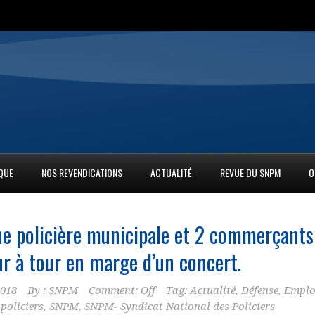
IQUE
NOS REVENDICATIONS
ACTUALITÉ
REVUE DU SNPM
O
Une policière municipale et 2 commerçants
ur à tour en marge d’un concert.
2018
By :
SNPM
Comment: Off
Tag:
Actualité
,
Défense
,
Emplo
,
policiers
,
SNPM
,
SNPM- Syndicat National des Policiers