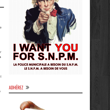
de
r
s
st
ADHÉREZ
é