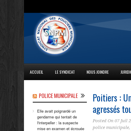
ACCUEIL
LE SYNDICAT
NOUS JOINDRE
JURID
Poitiers : 
POLICE MUNICIPALE
agressés to
Elle avait poignardé un
gendarme qui tentait de
Posted On
07 Juil 
l'interpeller : la suspecte
police municipale
mise en examen et écrouée