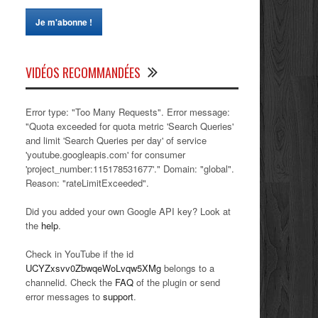
VIDÉOS RECOMMANDÉES
Error type: "Too Many Requests". Error message:
"Quota exceeded for quota metric 'Search Queries'
and limit 'Search Queries per day' of service
'youtube.googleapis.com' for consumer
'project_number:115178531677'." Domain: "global".
Reason: "rateLimitExceeded".
Did you added your own Google API key? Look at
the
help
.
Check in YouTube if the id
UCYZxsvv0ZbwqeWoLvqw5XMg
belongs to a
channelid. Check the
FAQ
of the plugin or send
error messages to
support
.