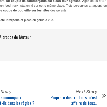
tard,
un couple de commerçants est à son tour agressé
. Âgés de 30 et 37
d’un food-truck, stationné sur cette même place. Trois personnes attaquent leu
s coups de bouteille sur les têtes
des gérants.
été interpellé
et placé en garde à vue.
A propos de l'Auteur
 Story
Next Story
ers municipaux
Propreté des trottoirs : c’est
t-ils dans les règles ?
l’affaire de tous…