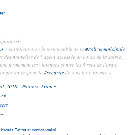
poitiersfr
ys
s’entretient avec le responsable de la
#
Policemunicipale
e des nouvelles de l’agent agressée au cours de la soirée.
ne fermement les violences contre les forces de l’ordre,
au quotidien pour la
#
securite
de tous les citoyens »
uil. 2018
·
Poitiers, France
nse
eets
me
blicités Twitter et confidentialité