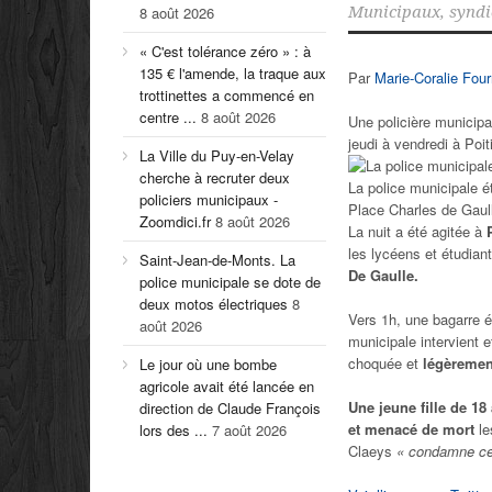
8 août 2026
Municipaux
,
syndi
« C'est tolérance zéro » : à
135 € l'amende, la traque aux
Par
Marie-Coralie Four
trottinettes a commencé en
centre ...
8 août 2026
Une policière municip
jeudi à vendredi à Poit
La Ville du Puy-en-Velay
cherche à recruter deux
La police municipale é
policiers municipaux -
Place Charles de Gaull
Zoomdici.fr
8 août 2026
La nuit a été agitée à
les lycéens et étudian
Saint-Jean-de-Monts. La
De Gaulle.
police municipale se dote de
deux motos électriques
8
Vers 1h, une bagarre éc
août 2026
municipale intervient 
choquée et
légèremen
Le jour où une bombe
agricole avait été lancée en
Une jeune fille de 18
direction de Claude François
et menacé de mort
le
lors des ...
7 août 2026
Claeys
« condamne ce