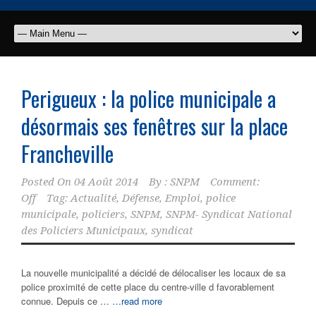
Perigueux : la police municipale a
désormais ses fenêtres sur la place
Francheville
Posted On
04 Août 2014
By :
SNPM
Comment:
Off
Tag:
Actualité
,
Défense
,
Emploi
,
police
municipale
,
policiers
,
SNPM
,
SNPM- Syndicat National
des Policiers Municipaux
,
syndicat
La nouvelle municipalité a décidé de délocaliser les locaux de sa
police proximité de cette place du centre-ville d favorablement
connue. Depuis ce …
…read more