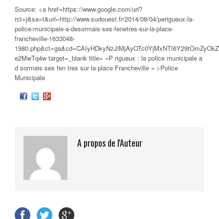
Source: <a href=https://www.google.com/url?
rct=j&sa=t&url=http://www.sudouest.fr/2014/08/04/perigueux-la-
police-municipale-a-desormais-ses-fenetres-sur-la-place-
francheville-1633048-
1980.php&ct=ga&cd=CAIyHDkyNzJlMjAyOTc0YjMxNTI6Y29tOmZyOkZ
e2MwTq4w target=_blank title= »P rigueux : la
police municipale
a
d sormais ses fen tres sur la place Francheville » >Police
Municipale
A propos de l'Auteur