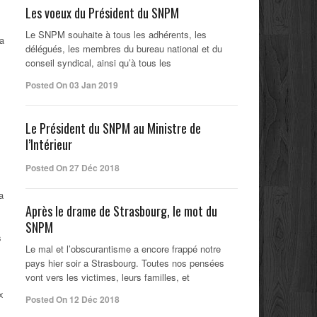
Les voeux du Président du SNPM
Le SNPM souhaite à tous les adhérents, les
la
délégués, les membres du bureau national et du
conseil syndical, ainsi qu’à tous les
Posted On 03 Jan 2019
Le Président du SNPM au Ministre de
l’Intérieur
Posted On 27 Déc 2018
a
Après le drame de Strasbourg, le mot du
SNPM
s
Le mal et l’obscurantisme a encore frappé notre
pays hier soir a Strasbourg. Toutes nos pensées
vont vers les victimes, leurs familles, et
x
Posted On 12 Déc 2018