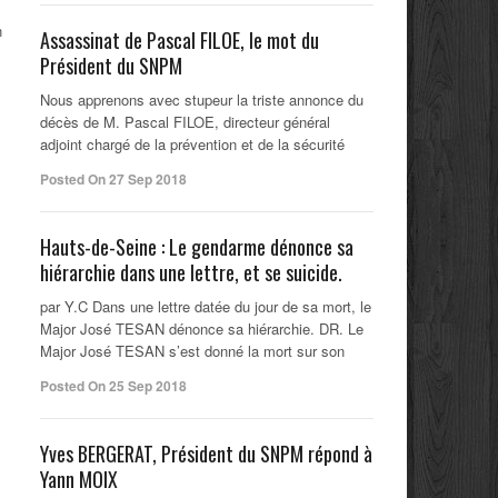
n
Assassinat de Pascal FILOE, le mot du
Président du SNPM
Nous apprenons avec stupeur la triste annonce du
décès de M. Pascal FILOE, directeur général
adjoint chargé de la prévention et de la sécurité
Posted On 27 Sep 2018
Hauts-de-Seine : Le gendarme dénonce sa
hiérarchie dans une lettre, et se suicide.
par Y.C Dans une lettre datée du jour de sa mort, le
Major José TESAN dénonce sa hiérarchie. DR. Le
Major José TESAN s’est donné la mort sur son
Posted On 25 Sep 2018
Yves BERGERAT, Président du SNPM répond à
Yann MOIX