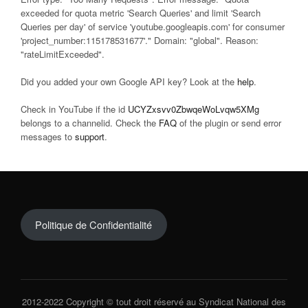
exceeded for quota metric 'Search Queries' and limit 'Search
Queries per day' of service 'youtube.googleapis.com' for consumer
'project_number:115178531677'." Domain: "global". Reason:
"rateLimitExceeded".
Did you added your own Google API key? Look at the
help
.
Check in YouTube if the id
UCYZxsvv0ZbwqeWoLvqw5XMg
belongs to a channelid. Check the
FAQ
of the plugin or send error
messages to
support
.
Politique de Confidentialité
2012-2022 Copyright © tout droit réservé au Syndicat National des