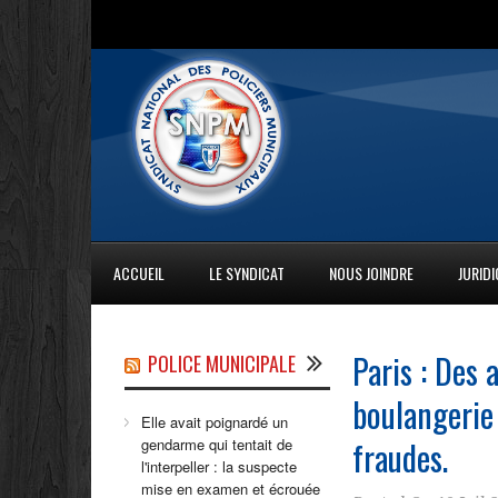
ACCUEIL
LE SYNDICAT
NOUS JOINDRE
JURID
Paris : Des
POLICE MUNICIPALE
boulangerie 
Elle avait poignardé un
fraudes.
gendarme qui tentait de
l'interpeller : la suspecte
mise en examen et écrouée