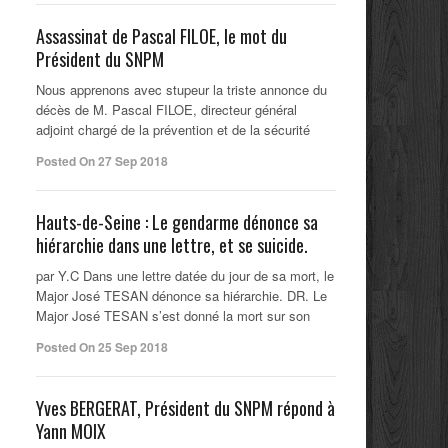
Assassinat de Pascal FILOE, le mot du
Président du SNPM
Nous apprenons avec stupeur la triste annonce du
décès de M. Pascal FILOE, directeur général
adjoint chargé de la prévention et de la sécurité
Posted On 27 Sep 2018
Hauts-de-Seine : Le gendarme dénonce sa
hiérarchie dans une lettre, et se suicide.
par Y.C Dans une lettre datée du jour de sa mort, le
Major José TESAN dénonce sa hiérarchie. DR. Le
Major José TESAN s’est donné la mort sur son
Posted On 25 Sep 2018
Yves BERGERAT, Président du SNPM répond à
Yann MOIX