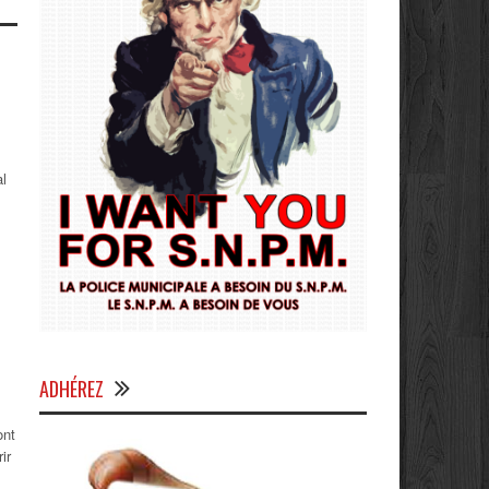
al
ADHÉREZ
ont
ir