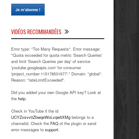
VIDÉOS RECOMMANDÉES
Error type: "Too Many Requests". Error message:
"Quota exceeded for quota metric 'Search Queries'
and limit 'Search Queries per day' of service
'youtube.googleapis.com' for consumer
'project_number:115178531677'." Domain: "global".
Reason: "rateLimitExceeded".
Did you added your own Google API key? Look at
the
help
.
Check in YouTube if the id
UCYZxsvv0ZbwqeWoLvqw5XMg
belongs to a
channelid. Check the
FAQ
of the plugin or send
error messages to
support
.