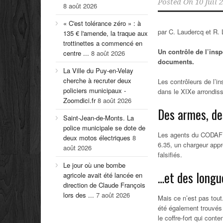
Posted On
10 Juil 
8 août 2026
« C'est tolérance zéro » : à
par C. Laudercq et R. 
135 € l'amende, la traque aux
trottinettes a commencé en
Un contrôle de l’ins
centre ...
8 août 2026
documents.
La Ville du Puy-en-Velay
cherche à recruter deux
Les contrôleurs de l’i
policiers municipaux -
dans le XIXe arrondis
Zoomdici.fr
8 août 2026
Des armes, d
Saint-Jean-de-Monts. La
police municipale se dote de
Les agents du CODAF on
deux motos électriques
8
6.35, un chargeur appro
août 2026
falsifiés.
Le jour où une bombe
…et des longu
agricole avait été lancée en
direction de Claude François
lors des ...
7 août 2026
Mais ce n’est pas tout
été également trouvés 
le coffre-fort qui con