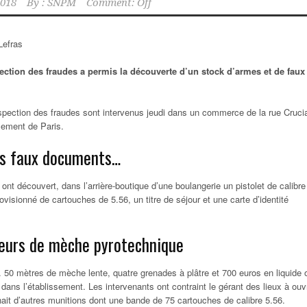
2018
By :
SNPM
Comment: Off
Lefras
pection des fraudes a permis la découverte d’un stock d’armes et de faux
nspection des fraudes sont intervenus jeudi dans un commerce de la rue Cruci
sement de Paris.
es faux documents…
t découvert, dans l’arrière-boutique d’une boulangerie un pistolet de calibre
visionné de cartouches de 5.56, un titre de séjour et une carte d’identité
eurs de mèche pyrotechnique
. 50 mètres de mèche lente, quatre grenades à plâtre et 700 euros en liquide 
dans l’établissement. Les intervenants ont contraint le gérant des lieux à ouvr
tenait d’autres munitions dont une bande de 75 cartouches de calibre 5.56.