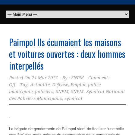
Paimpol Ils écumaient les maisons
et voitures ouvertes : deux hommes
interpellés
Posted On
24 Mar 2017
By :
SNPM
Comment:
Off
Tag:
Actualité
,
Défense
,
Emploi
,
police
municipale
,
policiers
,
SNPM
,
SNPM- Syndicat National
des Policiers Municipaux
,
syndicat
.
La brigade de gendarmerie de Paimpol vient de finaliser “une belle
enquête” des mots mêmes du commandant de la compagnie de