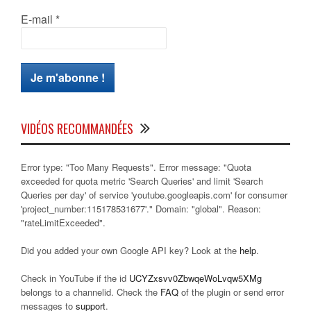
E-mail
*
VIDÉOS RECOMMANDÉES
Error type: "Too Many Requests". Error message: "Quota
exceeded for quota metric 'Search Queries' and limit 'Search
Queries per day' of service 'youtube.googleapis.com' for consumer
'project_number:115178531677'." Domain: "global". Reason:
"rateLimitExceeded".
Did you added your own Google API key? Look at the
help
.
Check in YouTube if the id
UCYZxsvv0ZbwqeWoLvqw5XMg
belongs to a channelid. Check the
FAQ
of the plugin or send error
messages to
support
.