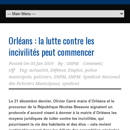
Orléans : la lutte contre les
incivilités peut commencer
Posted On
03 Jan 2019
By :
SNPM
Comment:
Off
Tag:
Actualité
,
Défense
,
Emploi
,
police
municipale
,
policiers
,
SNPM
,
SNPM- Syndicat National
des Policiers Municipaux
,
syndicat
Le 21 décembre dernier, Olivier Carré maire d’Orléans et le
procureur de la République Nicolas Bessone signaient un
protocole d’accord visant à donner à la mairie d’Orléans les
moyens juridiques de lutter contre les incivilités, qui
pourrissent la vie des habitants et des élus – cela revient
systématiquement dans les débats des assemblées générales