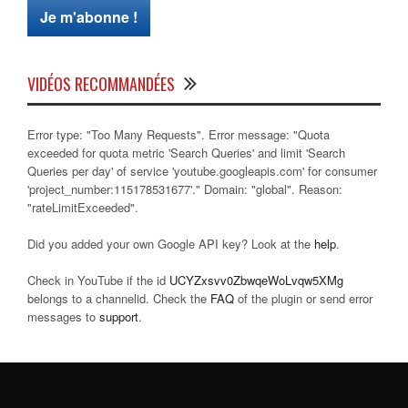
VIDÉOS RECOMMANDÉES
Error type: "Too Many Requests". Error message: "Quota
exceeded for quota metric 'Search Queries' and limit 'Search
Queries per day' of service 'youtube.googleapis.com' for consumer
'project_number:115178531677'." Domain: "global". Reason:
"rateLimitExceeded".
Did you added your own Google API key? Look at the
help
.
Check in YouTube if the id
UCYZxsvv0ZbwqeWoLvqw5XMg
belongs to a channelid. Check the
FAQ
of the plugin or send error
messages to
support
.