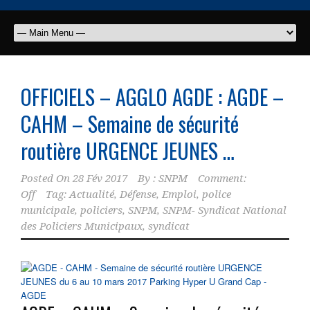
OFFICIELS – AGGLO AGDE : AGDE –
CAHM – Semaine de sécurité
routière URGENCE JEUNES …
Posted On
28 Fév 2017
By :
SNPM
Comment:
Off
Tag:
Actualité
,
Défense
,
Emploi
,
police
municipale
,
policiers
,
SNPM
,
SNPM- Syndicat National
des Policiers Municipaux
,
syndicat