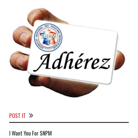
POST IT
I Want You For SNPM