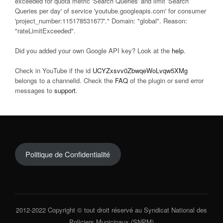
exceeded for quota metric 'Search Queries' and limit 'Search
Queries per day' of service 'youtube.googleapis.com' for consumer
'project_number:115178531677'." Domain: "global". Reason:
"rateLimitExceeded".
Did you added your own Google API key? Look at the
help
.
Check in YouTube if the id
UCYZxsvv0ZbwqeWoLvqw5XMg
belongs to a channelid. Check the
FAQ
of the plugin or send error
messages to
support
.
Politique de Confidentialité
2012-2022 Copyright © tout droit réservé au Syndicat National des
Policiers Municipaux (SNPM)