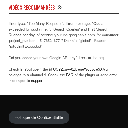
VIDÉOS RECOMMANDÉES
Error type: "Too Many Requests". Error message: "Quota
exceeded for quota metric 'Search Queries' and limit 'Search
Queries per day' of service 'youtube.googleapis.com' for consumer
'project_number:115178531677'." Domain: "global". Reason:
"rateLimitExceeded".
Did you added your own Google API key? Look at the
help
.
Check in YouTube if the id
UCYZxsvv0ZbwqeWoLvqw5XMg
belongs to a channelid. Check the
FAQ
of the plugin or send error
messages to
support
.
Politique de Confidentialité