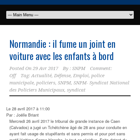
Normandie : il fume un joint en
voiture avec les enfants à bord
Posted On
29 Avr 2017
By :
SNPM
Comment:
Off
Tag:
Actualité
,
Défense
,
Emploi
,
police
municipale
,
policiers
,
SNPM
,
SNPM- Syndicat National
des Policiers Municipaux
,
syndicat
Le 28 avril 2017 à 11:00
Par : Joëlle Briant
Mercredi 26 avril 2017 le tribunal de grande instance de Caen
(Calvados) a jugé un Tchétchène âgé de 28 ans pour conduite en
ayant fait usage de stupéfiants et sans permis et pour port sans
motif légitime d’arme blanche, le tout en récidive. Faits datant du