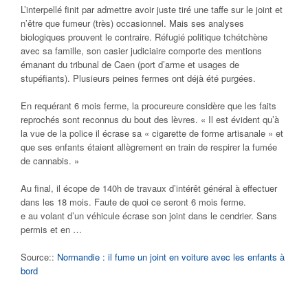
L’interpellé finit par admettre avoir juste tiré une taffe sur le joint et
n’être que fumeur (très) occasionnel. Mais ses analyses
biologiques prouvent le contraire. Réfugié politique tchétchène
avec sa famille, son casier judiciaire comporte des mentions
émanant du tribunal de Caen (port d’arme et usages de
stupéfiants). Plusieurs peines fermes ont déjà été purgées.
En requérant 6 mois ferme, la procureure considère que les faits
reprochés sont reconnus du bout des lèvres.
« Il est évident qu’à
la vue de la police il écrase sa « cigarette de forme artisanale » et
que ses enfants étaient allègrement en train de respirer la fumée
de cannabis. »
Au final, il écope de 140h de travaux d’intérêt général à effectuer
dans les 18 mois. Faute de quoi ce seront 6 mois ferme.
e au volant d’un véhicule écrase son joint dans le cendrier. Sans
permis et en …
Source::
Normandie : il fume un joint en voiture avec les enfants à
bord