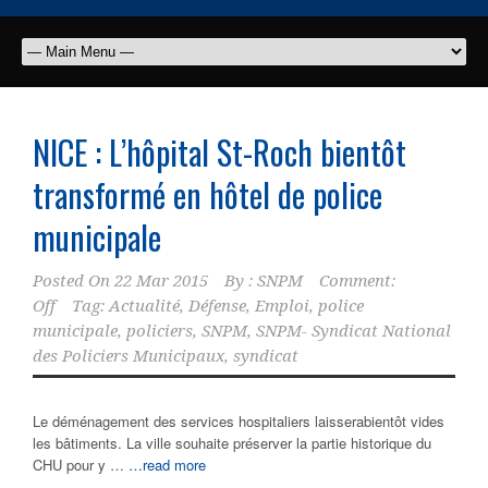
NICE : L’hôpital St-Roch bientôt
transformé en hôtel de police
municipale
Posted On
22 Mar 2015
By :
SNPM
Comment:
Off
Tag:
Actualité
,
Défense
,
Emploi
,
police
municipale
,
policiers
,
SNPM
,
SNPM- Syndicat National
des Policiers Municipaux
,
syndicat
Le déménagement des services hospitaliers laisserabientôt vides
les bâtiments. La ville souhaite préserver la partie historique du
CHU pour y …
…read more