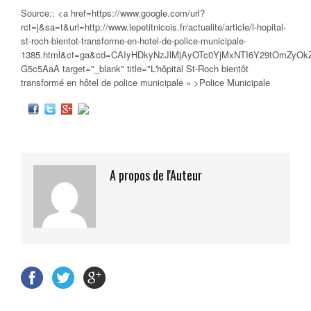
Source:: <a href=https://www.google.com/url?
rct=j&sa=t&url=http://www.lepetitnicois.fr/actualite/article/l-hopital-
st-roch-bientot-transforme-en-hotel-de-police-municipale-
1385.html&ct=ga&cd=CAIyHDkyNzJlMjAyOTc0YjMxNTI6Y29tOmZyOk
G5c5AaA target="_blank" title="L'hôpital St-Roch bientôt
transformé en hôtel de
police municipale
» >Police Municipale
A propos de l'Auteur