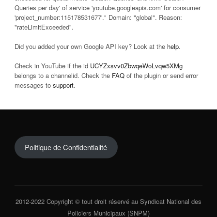
Queries per day' of service 'youtube.googleapis.com' for consumer
'project_number:115178531677'." Domain: "global". Reason:
"rateLimitExceeded".
Did you added your own Google API key? Look at the
help
.
Check in YouTube if the id
UCYZxsvv0ZbwqeWoLvqw5XMg
belongs to a channelid. Check the
FAQ
of the plugin or send error
messages to
support
.
Politique de Confidentialité
2012-2022 Copyright © tout droit réservé au Syndicat National des
Policiers Municipaux (SNPM)