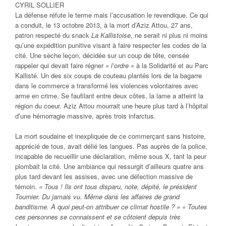
CYRIL SOLLIER
La défense réfute le terme mais l’accusation le revendique. Ce qui
a conduit, le 13 octobre 2013, à la mort d’Aziz Attou, 27 ans,
patron respecté du snack
La Kallistoise
, ne serait ni plus ni moins
qu’une expédition punitive visant à faire respecter les codes de la
cité. Une sèche leçon, décidée sur un coup de tête, censée
rappeler qui devait faire régner
« l’ordre »
à la Solidarité et au Parc
Kallisté. Un des six coups de couteau plantés lors de la bagarre
dans le commerce a transformé les violences volontaires avec
arme en crime. Se faufilant entre deux côtes, la lame a atteint la
région du coeur. Aziz Attou mourrait une heure plus tard à l’hôpital
d’une hémorragie massive, après trois infarctus.
La mort soudaine et inexpliquée de ce commerçant sans histoire,
apprécié de tous, avait délié les langues. Pas auprès de la police,
incapable de recueillir une déclaration, même sous X, tant la peur
plombait la cité. Une ambiance qui ressurgit d’ailleurs quatre ans
plus tard devant les assises, avec une défection massive de
témoin.
« Tous ! Ils ont tous disparu,
note, dépité, le président
Tournier.
Du jamais vu. Même dans les affaires de grand
banditisme. À quoi peut-on attribuer ce climat hostile ? »
« Toutes
ces personnes se connaissent et se côtoient depuis très