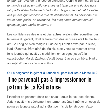
longtemps,
avance la directrice d’enquête Corinne Bonnet.
Et tout
le monde sait qu’un trafic de stups est tenu par une équipe dont
fait partie Naïm Mohamed Said, dit « Berga », lequel fait travailler
des jeunes qui tiennent le rôle de charbonneurs. Si personne n’a
voulu nous parler, en revanche, les cinq noms avaient circulé
quelques jours après le crime. »
Les confidences des uns et des autres avaient été recueillies par
la veuve du gérant, dont le frère d’un des accusés était le meilleur
ami. À l’origine bien malgré lui de ce qui était arrivé par la suite,
Nadir Zaatout, frère aîné de Malek, était venu lui raconter cette
folle journée qui avait vu s’additionner les egos jusqu’à la
catastrophe. Malek Zaatout s’était bagarré avec son frère, Nadir,
au sujet d’une location de voiture.
Qui a poignardé le gérant du snack du parc Kalliste à Marseille ?
Il ne parvenait pas à impressionner le
patron de La Kallistoise
L’incident se passant dans son snack, sous le nez des clients,
Aziz y avait mis sèchement un terme, assénant même un coup de
poing au jeune Zaatout qui s’était permis de le rabrouer. Vexé,