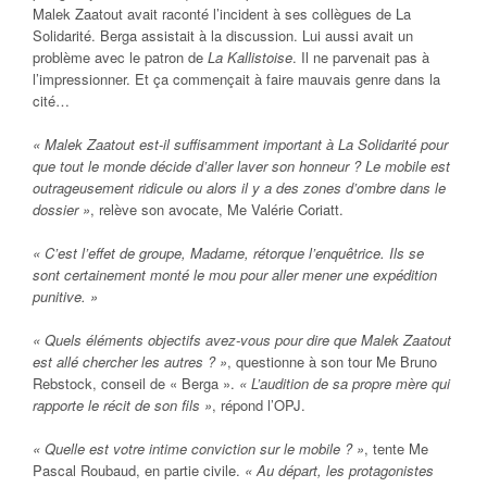
Malek Zaatout avait raconté l’incident à ses collègues de La
Solidarité. Berga assistait à la discussion. Lui aussi avait un
problème avec le patron de
La Kallistoise
. Il ne parvenait pas à
l’impressionner. Et ça commençait à faire mauvais genre dans la
cité…
« Malek Zaatout est-il suffisamment important à La Solidarité pour
que tout le monde décide d’aller laver son honneur ? Le mobile est
outrageusement ridicule ou alors il y a des zones d’ombre dans le
dossier »
, relève son avocate, Me Valérie Coriatt.
« C’est l’effet de groupe, Madame, rétorque l’enquêtrice. Ils se
sont certainement monté le mou pour aller mener une expédition
punitive. »
« Quels éléments objectifs avez-vous pour dire que Malek Zaatout
est allé chercher les autres ? »
, questionne à son tour Me Bruno
Rebstock, conseil de « Berga ».
« L’audition de sa propre mère qui
rapporte le récit de son fils »
, répond l’OPJ.
« Quelle est votre intime conviction sur le mobile ? »
, tente Me
Pascal Roubaud, en partie civile.
« Au départ, les protagonistes