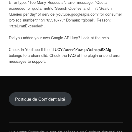
Error type: "Too Many Requests". Error message: "Quota
exceeded for quota metric 'Search Queries' and limit 'Search
Queries per day' of service 'youtube.googleapis.com' for consumer
'project_number:115178531677'." Domain: "global". Reason:
"rateLimitExceeded".
Did you added your own Google API key? Look at the
help
.
Check in YouTube if the id
UCYZxsvv0ZbwqeWoLvqw5XMg
belongs to a channelid. Check the
FAQ
of the plugin or send error
messages to
support
.
Politique de Confidentialité
2012-2022 Copyright © tout droit réservé au Syndicat National des