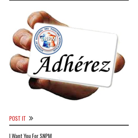
POST IT
I Want You For SNPM