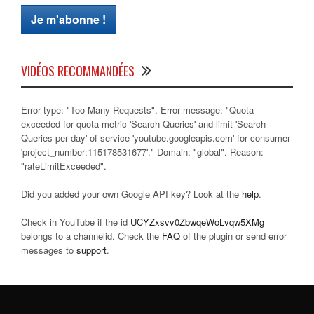
VIDÉOS RECOMMANDÉES
Error type: "Too Many Requests". Error message: "Quota
exceeded for quota metric 'Search Queries' and limit 'Search
Queries per day' of service 'youtube.googleapis.com' for consumer
'project_number:115178531677'." Domain: "global". Reason:
"rateLimitExceeded".
Did you added your own Google API key? Look at the
help
.
Check in YouTube if the id
UCYZxsvv0ZbwqeWoLvqw5XMg
belongs to a channelid. Check the
FAQ
of the plugin or send error
messages to
support
.