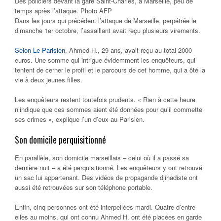
Des policiers devant la gare Saint-Charles, à Marseille, peu de
temps après l’attaque. Photo AFP
Dans les jours qui précédent l’attaque de Marseille, perpétrée le
dimanche 1er octobre, l’assaillant avait reçu plusieurs virements.
Selon Le Parisien
, Ahmed H., 29 ans, avait reçu au total 2000
euros. Une somme qui intrigue évidemment les enquêteurs, qui
tentent de cerner le profil et le parcours de cet homme, qui a ôté la
vie à deux jeunes filles.
Les enquêteurs restent toutefois prudents. « Rien à cette heure
n’indique que ces sommes aient été données pour qu’il commette
ses crimes », explique l’un d’eux au Parisien.
Son domicile perquisitionné
En parallèle, son domicile marseillais – celui où il a passé sa
dernière nuit – a été perquisitionné. Les enquêteurs y ont retrouvé
un sac lui appartenant. Des vidéos de propagande djihadiste ont
aussi été retrouvées sur son téléphone portable.
Enfin, cinq personnes ont été interpellées mardi. Quatre d’entre
elles au moins, qui ont connu Ahmed H. ont été placées en garde