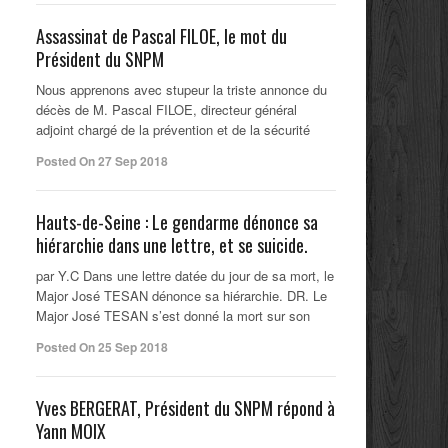
Assassinat de Pascal FILOE, le mot du
Président du SNPM
Nous apprenons avec stupeur la triste annonce du
décès de M. Pascal FILOE, directeur général
adjoint chargé de la prévention et de la sécurité
Posted On 27 Sep 2018
Hauts-de-Seine : Le gendarme dénonce sa
hiérarchie dans une lettre, et se suicide.
par Y.C Dans une lettre datée du jour de sa mort, le
Major José TESAN dénonce sa hiérarchie. DR. Le
Major José TESAN s’est donné la mort sur son
Posted On 25 Sep 2018
Yves BERGERAT, Président du SNPM répond à
Yann MOIX