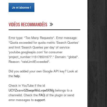
VIDÉOS RECOMMANDÉES
Error type: "Too Many Requests". Error message:
"Quota exceeded for quota metric 'Search Queries'
and limit 'Search Queries per day' of service
'youtube.googleapis.com' for consumer
'project_number:115178531677'." Domain: "global".
Reason: "rateLimitExceeded".
Did you added your own Google API key? Look at
the
help
.
Check in YouTube if the id
UCYZxsvv0ZbwqeWoLvqw5XMg
belongs to a
channelid. Check the
FAQ
of the plugin or send
error messages to
support
.