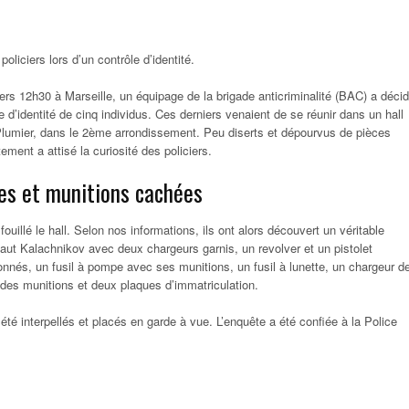
oliciers lors d’un contrôle d’identité.
rs 12h30 à Marseille, un équipage de la brigade anticriminalité (BAC) a déci
 d’identité de cinq individus. Ces derniers venaient de se réunir dans un hall
Plumier, dans le 2ème arrondissement. Peu diserts et dépourvus de pièces
tement a attisé la curiosité des policiers.
es et munitions cachées
fouillé le hall. Selon nos informations, ils ont alors découvert un véritable
ssaut Kalachnikov avec deux chargeurs garnis, un revolver et un pistolet
nnés, un fusil à pompe avec ses munitions, un fusil à lunette, un chargeur d
, des munitions et deux plaques d’immatriculation.
été interpellés et placés en garde à vue. L’enquête a été confiée à la Police