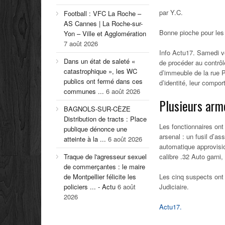
par Y.C.
Football : VFC La Roche –
AS Cannes | La Roche-sur-
Bonne pioche pour les p
Yon – Ville et Agglomération
7 août 2026
Info Actu17.
Samedi ve
Dans un état de saleté «
de procéder au contrôle
catastrophique », les WC
d’immeuble de la rue 
publics ont fermé dans ces
d’identité, leur compor
communes ...
6 août 2026
Plusieurs arm
BAGNOLS-SUR-CÈZE
Distribution de tracts : Place
Les fonctionnaires ont 
publique dénonce une
arsenal : un fusil d’a
atteinte à la ...
6 août 2026
automatique approvisio
Traque de l'agresseur sexuel
calibre .32 Auto garni
de commerçantes : le maire
de Montpellier félicite les
Les cinq suspects ont 
policiers ... - Actu
6 août
Judiciaire.
2026
Actu17.