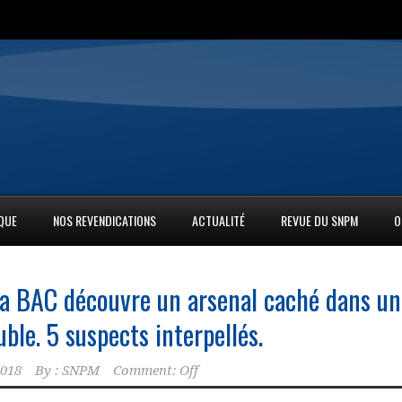
IQUE
NOS REVENDICATIONS
ACTUALITÉ
REVUE DU SNPM
O
 La BAC découvre un arsenal caché dans un
ble. 5 suspects interpellés.
2018
By :
SNPM
Comment: Off