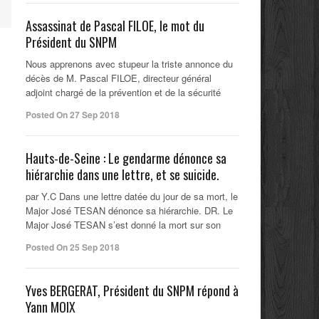
Assassinat de Pascal FILOE, le mot du
Président du SNPM
Nous apprenons avec stupeur la triste annonce du
décès de M. Pascal FILOE, directeur général
adjoint chargé de la prévention et de la sécurité
Posted On 27 Sep 2018
Hauts-de-Seine : Le gendarme dénonce sa
hiérarchie dans une lettre, et se suicide.
par Y.C Dans une lettre datée du jour de sa mort, le
Major José TESAN dénonce sa hiérarchie. DR. Le
Major José TESAN s’est donné la mort sur son
Posted On 25 Sep 2018
Yves BERGERAT, Président du SNPM répond à
Yann MOIX