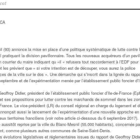
cat
PCA
il (93) annonce la mise en place d’une politique systématique de lutte contre 
ratiquant la division pavillonnaire. Tous les nouveaux acquéreurs d’un pavil
 courrier du maire indiquant qu »il « refusera tout raccordement à l’EDF pour 
t les prévient que « si votre intention est de découper, vous aurez la police
ces de la ville sur le dos ». Une démarche qui s’inscrit dans la lignée du rappo
septembre et de l’expérimentation menée par l’établissement public foncier d’I
Geoffroy Didier, président de l’établissement public foncier d’Ile-de-France (Epfi
 et ses propositions pour lutter contre les marchands de sommeil dans les zo
e-France. Le vice-président (LR) du conseil régional en charge du logement et 
le annonçait aussi le lancement de l’expérimentation d’une nouvelle approche en
ux territoires franciliens (voir notre article ci-dessous du 6 septembre 2017).
ve aussitôt reprise par la ville du Blanc-Mesnil (55.000 habitants), concernée pa
nt, comme plusieurs autres communes de Seine-Saint-Denis.
s évolutions législatives et réglementaires issues du rapport de Geoffroy Didi