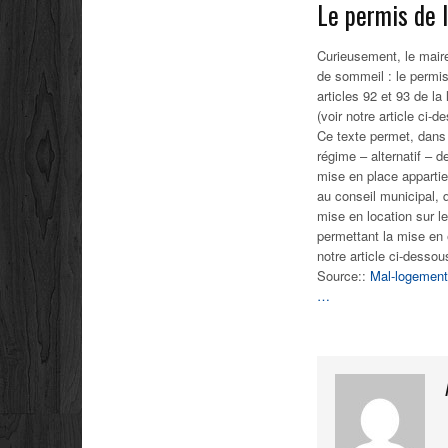
Le permis de l
Curieusement, le maire
de sommeil : le permis
articles 92 et 93 de l
(voir notre article ci-
Ce texte permet, dans l
régime – alternatif – d
mise en place appartie
au conseil municipal, 
mise en location sur le
permettant la mise en 
notre article ci-dessou
Source::
Mal-logement 
…