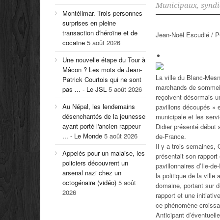
Municipaux
,
syndi
Montélimar. Trois personnes
surprises en pleine
transaction d'héroïne et de
Jean-Noël Escudié / 
cocaïne
5 août 2026
Une nouvelle étape du Tour à
Mâcon ? Les mots de Jean-
La ville du Blanc-Mesn
Patrick Courtois qui ne sont
marchands de sommeil p
pas ... - Le JSL
5 août 2026
reçoivent désormais un
Au Népal, les lendemains
pavillons découpés » e
désenchantés de la jeunesse
municipale et les servi
ayant porté l'ancien rappeur
Didier présenté début 
... - Le Monde
5 août 2026
de-France.
Il y a trois semaines, 
Appelés pour un malaise, les
présentait son rapport
policiers découvrent un
pavillonnaires d’Ile-d
arsenal nazi chez un
la politique de la vil
octogénaire (vidéo)
5 août
domaine, portant sur de
2026
rapport et une initiati
ce phénomène croissa
Anticipant d’éventuelle