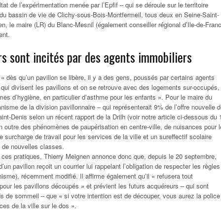
ltat de l’expérimentation menée par l’Epfif – qui se déroule sur le territoire
du bassin de vie de Clichy-sous-Bois-Montfermeil, tous deux en Seine-Saint-
en, le maire (LR) du Blanc-Mesnil (également conseiller régional d’Ile-de-Fran
ent.
rs sont incités par des agents immobiliers
 « dès qu’un pavillon se libère, il y a des gens, poussés par certains agents
e, qui divisent les pavillons et on se retrouve avec des logements sur-occupés,
mes d’hygiène, en particulier d’asthme pour les enfants ». Pour le maire du
isme de la division pavillonnaire – qui représenterait 9% de l’offre nouvelle 
nt-Denis selon un récent rapport de la Drilh (voir notre article ci-dessous du 
en outre des phénomènes de paupérisation en centre-ville, de nuisances pour 
 surcharge de travail pour les services de la ville et un sureffectif scolaire
e de nouvelles classes.
» ces pratiques, Thierry Meignen annonce donc que, depuis le 20 septembre,
’un pavillon reçoit un courrier lui rappelant l’obligation de respecter les règles
nisme), récemment modifié. Il affirme également qu’il « refusera tout
our les pavillons découpés » et prévient les futurs acquéreurs – qui sont
de sommeil – que « si votre intention est de découper, vous aurez la police
ces de la ville sur le dos ».