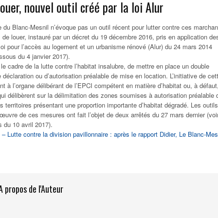
ouer, nouvel outil créé par la loi Alur
 du Blanc-Mesnil n’évoque pas un outil récent pour lutter contre ces marcha
 de louer, instauré par un décret du 19 décembre 2016, pris en application de
a loi pour l’accès au logement et un urbanisme rénové (Alur) du 24 mars 2014
dessous du 4 janvier 2017).
e cadre de la lutte contre l’habitat insalubre, de mettre en place un double
e déclaration ou d’autorisation préalable de mise en location. L’initiative de cet
nt à l’organe délibérant de l’EPCI compétent en matière d’habitat ou, à défaut
qui délibèrent sur la délimitation des zones soumises à autorisation préalable 
s territoires présentant une proportion importante d’habitat dégradé. Les outils
œuvre de ces mesures ont fait l’objet de deux arrêtés du 27 mars dernier (voi
s du 10 avril 2017).
– Lutte contre la division pavillonnaire : après le rapport Didier, Le Blanc-Mes
A propos de l'Auteur