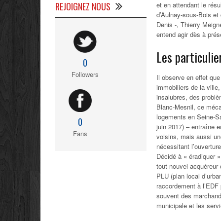
REJOIGNEZ NOUS
et en attendant le résu
d’Aulnay-sous-Bois et 
Denis -, Thierry Meign
entend agir dès à prés
Les particulie
0
Followers
Il observe en effet que
immobiliers de la vill
insalubres, des problè
Blanc-Mesnil, ce mécan
logements en Seine-Sai
0
juin 2017) – entraîne 
Fans
voisins, mais aussi une
nécessitant l’ouvertur
Décidé à « éradiquer 
tout nouvel acquéreur d
PLU (plan local d’urba
raccordement à l’EDF p
souvent des marchands 
municipale et les servi