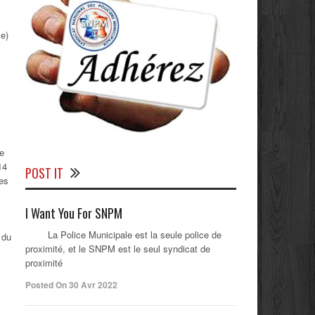
ce)
de
14
POST IT
les
I Want You For SNPM
La Police Municipale est la seule police de
 du
proximité, et le SNPM est le seul syndicat de
proximité
Posted On 30 Avr 2022