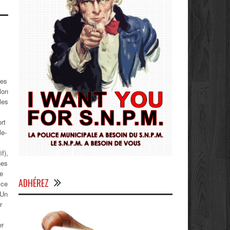
les
lon
les
rt
le-
f),
nes
de
ADHÉREZ
 ce
 Un
r
er