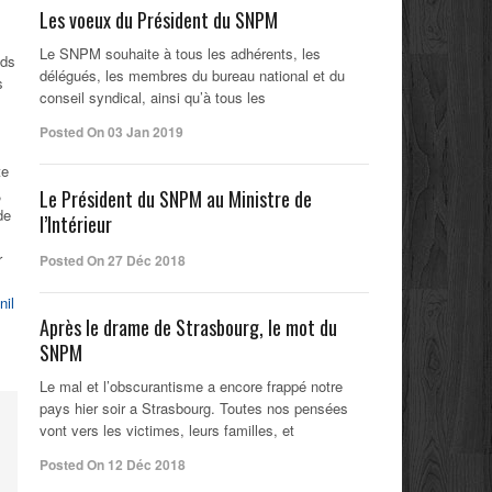
Les voeux du Président du SNPM
Le SNPM souhaite à tous les adhérents, les
nds
délégués, les membres du bureau national et du
s
conseil syndical, ainsi qu’à tous les
Posted On 03 Jan 2019
te
,
Le Président du SNPM au Ministre de
de
l’Intérieur
r
Posted On 27 Déc 2018
nil
Après le drame de Strasbourg, le mot du
SNPM
Le mal et l’obscurantisme a encore frappé notre
pays hier soir a Strasbourg. Toutes nos pensées
vont vers les victimes, leurs familles, et
Posted On 12 Déc 2018