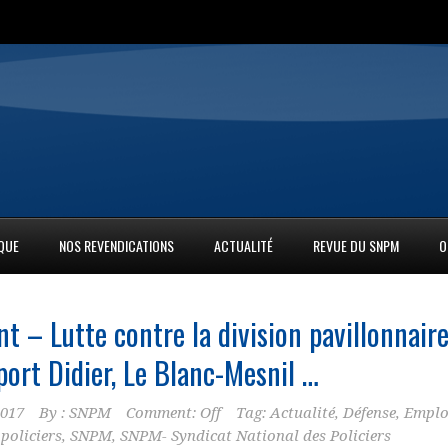
IQUE
NOS REVENDICATIONS
ACTUALITÉ
REVUE DU SNPM
O
 – Lutte contre la division pavillonnaire
port Didier, Le Blanc-Mesnil …
2017
By :
SNPM
Comment: Off
Tag:
Actualité
,
Défense
,
Emplo
,
policiers
,
SNPM
,
SNPM- Syndicat National des Policiers