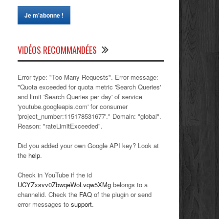
VIDÉOS RECOMMANDÉES
Error type: "Too Many Requests". Error message:
"Quota exceeded for quota metric 'Search Queries'
and limit 'Search Queries per day' of service
'youtube.googleapis.com' for consumer
'project_number:115178531677'." Domain: "global".
Reason: "rateLimitExceeded".
Did you added your own Google API key? Look at
the
help
.
Check in YouTube if the id
UCYZxsvv0ZbwqeWoLvqw5XMg
belongs to a
channelid. Check the
FAQ
of the plugin or send
error messages to
support
.