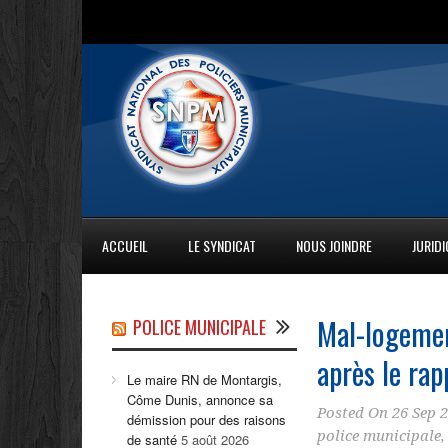
ACCUEIL
LE SYNDICAT
NOUS JOINDRE
JURID
Mal-logement
POLICE MUNICIPALE
après le rap
Le maire RN de Montargis,
Côme Dunis, annonce sa
Posted On
26 Sep 
démission pour des raisons
police municipale
de santé
5 août 2026