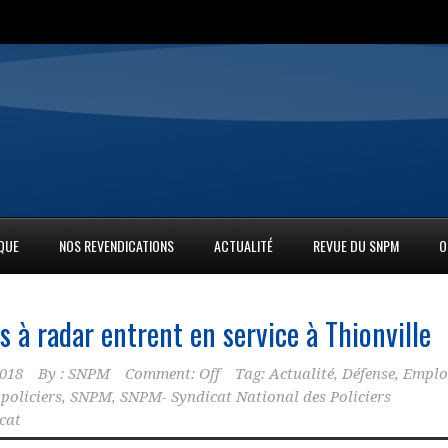
IQUE
NOS REVENDICATIONS
ACTUALITÉ
REVUE DU SNPM
O
s à radar entrent en service à Thionville
2018
By :
SNPM
Comment: Off
Tag:
Actualité
,
Défense
,
Emplo
,
policiers
,
SNPM
,
SNPM- Syndicat National des Policiers
cat