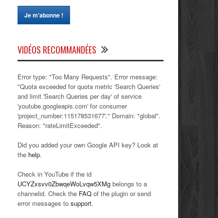
VIDÉOS RECOMMANDÉES
Error type: "Too Many Requests". Error message:
"Quota exceeded for quota metric 'Search Queries'
and limit 'Search Queries per day' of service
'youtube.googleapis.com' for consumer
'project_number:115178531677'." Domain: "global".
Reason: "rateLimitExceeded".
Did you added your own Google API key? Look at
the
help
.
Check in YouTube if the id
UCYZxsvv0ZbwqeWoLvqw5XMg
belongs to a
channelid. Check the
FAQ
of the plugin or send
error messages to
support
.