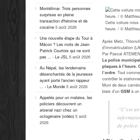
Montélimar. Trois personnes
surprises en pleine
transaction d'héroïne et de
Cette voiture mise 
cocaïne
5 août 2026
heure. / © Matthie
Une nouvelle étape du Tour à
Après Metz, Thionvil
Mâcon ? Les mots de Jean-
d’immatriculation (L
Patrick Courtois qui ne sont
Par Pascal ATEME
pas ... - Le JSL
5 août 2026
La police municipal
plaques à l’heure. C
Au Népal, les lendemains
l’ordre
. Tout comme 
désenchantés de la jeunesse
contrôler le stationn
ayant porté l'ancien rappeur
Muni de deux caméras
... - Le Monde
5 août 2026
biais d’un
GSM
à un 
Appelés pour un malaise, les
policiers découvrent un
‘’
C’est un
arsenal nazi chez un
octogénaire (vidéo)
5 août
informatio
2026
de police.