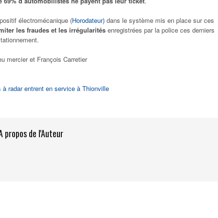
e 69% d’automobilistes ne payent pas leur ticket
.
positif électromécanique (
Horodateur)
dans le système mis en place sur ces
imiter les fraudes et les irrégularités
enregistrées par la police ces derniers
stationnement.
u mercier et François Carretier
 à radar entrent en service à Thionville
A propos de l'Auteur