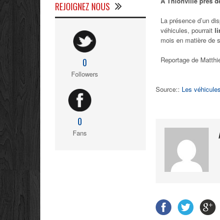
A Thionville près d
REJOIGNEZ NOUS
La présence d’un dis
véhicules, pourrait
l
mois en matière de 
Reportage de Matthie
0
Followers
Source::
Les véhicules
0
Fans