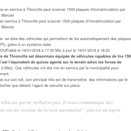
en service à Thionville peut scanner 1500 plaques d’immatriculation par
u Mercier
le se dote des véhicules qui permettent de lire automatiquement des plaques
API), grâce à un système radar.
NOU
Publié le 19/01/2018 à 17:35 Mis à jour le 19/01/2018 à 18:23
e de Thionville est désormais équipée de véhicules capables de lire 150
’est l’équivalent de quinze agents sur le terrain selon les forces de
à Metz, Ces véhicules ont été mis en service par la municipalité pour
ement.
 sur son toit, son principal rôle est de transmettre des informations par le
boîtier que détient l’agent de sécurité sur place.
 véhicule qui ne verbalise pas. Il nous communique des
ns via un système de lecture automatisé
’’ précise un agent