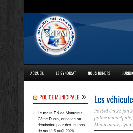
ACCUEIL
LE SYNDICAT
NOUS JOINDRE
JURID
Les véhicule
POLICE MUNICIPALE
Posted On
22 Jan 
Le maire RN de Montargis,
police municipale
Côme Dunis, annonce sa
démission pour des raisons
Municipaux
,
syndi
de santé
5 août 2026