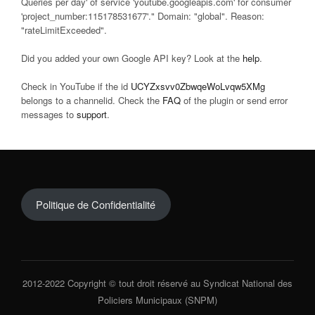
Queries per day' of service 'youtube.googleapis.com' for consumer
'project_number:115178531677'." Domain: "global". Reason:
"rateLimitExceeded".
Did you added your own Google API key? Look at the
help
.
Check in YouTube if the id
UCYZxsvv0ZbwqeWoLvqw5XMg
belongs to a channelid. Check the
FAQ
of the plugin or send error
messages to
support
.
Politique de Confidentialité
2012-2022 Copyright © tout droit réservé au Syndicat National des
Policiers Municipaux (SNPM)