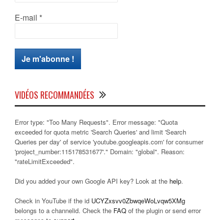
E-mail
*
VIDÉOS RECOMMANDÉES
Error type: "Too Many Requests". Error message: "Quota
exceeded for quota metric 'Search Queries' and limit 'Search
Queries per day' of service 'youtube.googleapis.com' for consumer
'project_number:115178531677'." Domain: "global". Reason:
"rateLimitExceeded".
Did you added your own Google API key? Look at the
help
.
Check in YouTube if the id
UCYZxsvv0ZbwqeWoLvqw5XMg
belongs to a channelid. Check the
FAQ
of the plugin or send error