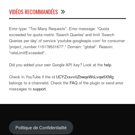
VIDÉOS RECOMMANDÉES
Error type: "Too Many Requests". Error message: "Quota
exceeded for quota metric 'Search Queries' and limit 'Search
Queries per day' of service 'youtube.googleapis.com' for consumer
'project_number:115178531677'." Domain: "global". Reason:
"rateLimitExceeded".
Did you added your own Google API key? Look at the
help
.
Check in YouTube if the id
UCYZxsvv0ZbwqeWoLvqw5XMg
belongs to a channelid. Check the
FAQ
of the plugin or send error
messages to
support
.
Politique de Confidentialité