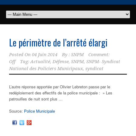
Le périmètre de l’arrêté élargi
Posted On
04 Juin 2014
By :
SNPM
Comment:
Off
Tag:
Actualité
,
Défense
,
SNPM
,
SNPM- Syndicat
National des Policiers Municipaux
,
syndicat
L’autre réponse apportée par Olivier Lebreton passe par le
redéploiement des effectifs de la
police municipale
: » Les
patrouilles de nuit sont plus …
Source:
Police Municipale