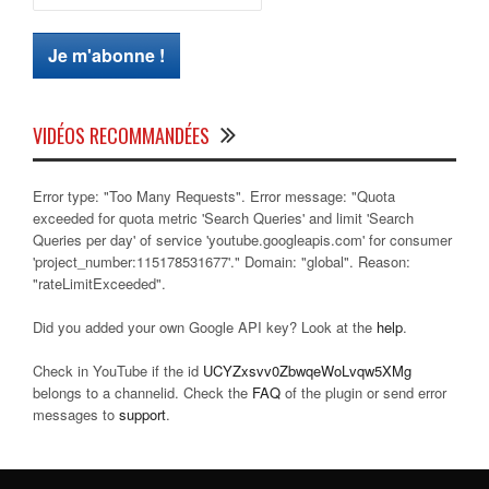
VIDÉOS RECOMMANDÉES
Error type: "Too Many Requests". Error message: "Quota
exceeded for quota metric 'Search Queries' and limit 'Search
Queries per day' of service 'youtube.googleapis.com' for consumer
'project_number:115178531677'." Domain: "global". Reason:
"rateLimitExceeded".
Did you added your own Google API key? Look at the
help
.
Check in YouTube if the id
UCYZxsvv0ZbwqeWoLvqw5XMg
belongs to a channelid. Check the
FAQ
of the plugin or send error
messages to
support
.