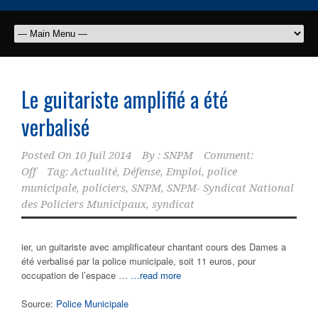
Le guitariste amplifié a été
verbalisé
Posted On
10 Juil 2014
By :
SNPM
Comment:
Off
Tag:
Actualité
,
Défense
,
Emploi
,
police
municipale
,
policiers
,
SNPM
,
SNPM- Syndicat National
des Policiers Municipaux
,
syndicat
ier, un guitariste avec amplificateur chantant cours des Dames a
été verbalisé par la police municipale, soit 11 euros, pour
occupation de l’espace …
…read more
Source:
Police Municipale