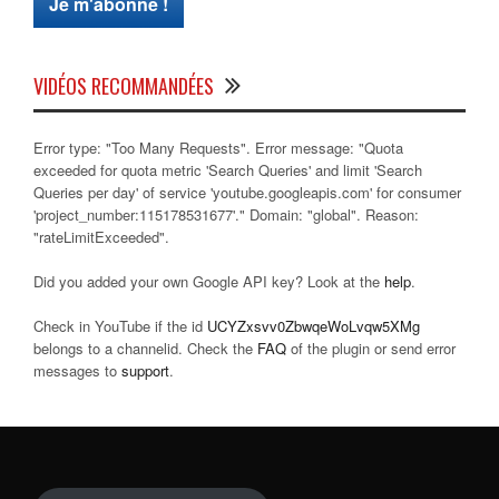
VIDÉOS RECOMMANDÉES
Error type: "Too Many Requests". Error message: "Quota
exceeded for quota metric 'Search Queries' and limit 'Search
Queries per day' of service 'youtube.googleapis.com' for consumer
'project_number:115178531677'." Domain: "global". Reason:
"rateLimitExceeded".
Did you added your own Google API key? Look at the
help
.
Check in YouTube if the id
UCYZxsvv0ZbwqeWoLvqw5XMg
belongs to a channelid. Check the
FAQ
of the plugin or send error
messages to
support
.