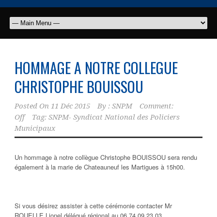
HOMMAGE A NOTRE COLLEGUE
CHRISTOPHE BOUISSOU
Posted On
11 Déc 2015
By :
SNPM
Comment:
Off
Tag:
SNPM- Syndicat National des Policiers
Municipaux
Un hommage à notre collègue Christophe BOUISSOU sera rendu
également à la marie de Chateauneuf les Martigues à 15h00.
Si vous désirez assister à cette cérémonie contacter Mr
ROUELLE Lionel délégué régional au 06.74.09.23.03.