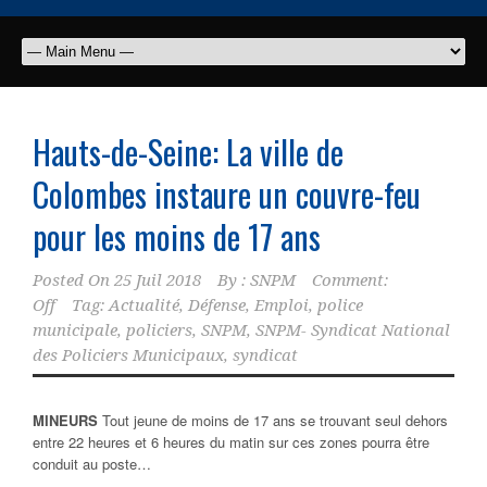
Hauts-de-Seine: La ville de
Colombes instaure un couvre-feu
pour les moins de 17 ans
Posted On
25 Juil 2018
By :
SNPM
Comment:
Off
Tag:
Actualité
,
Défense
,
Emploi
,
police
municipale
,
policiers
,
SNPM
,
SNPM- Syndicat National
des Policiers Municipaux
,
syndicat
MINEURS
Tout jeune de moins de 17 ans se trouvant seul dehors
entre 22 heures et 6 heures du matin sur ces zones pourra être
conduit au poste…