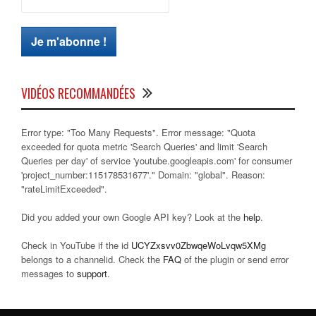
VIDÉOS RECOMMANDÉES
Error type: "Too Many Requests". Error message: "Quota
exceeded for quota metric 'Search Queries' and limit 'Search
Queries per day' of service 'youtube.googleapis.com' for consumer
'project_number:115178531677'." Domain: "global". Reason:
"rateLimitExceeded".
Did you added your own Google API key? Look at the
help
.
Check in YouTube if the id
UCYZxsvv0ZbwqeWoLvqw5XMg
belongs to a channelid. Check the
FAQ
of the plugin or send error
messages to
support
.