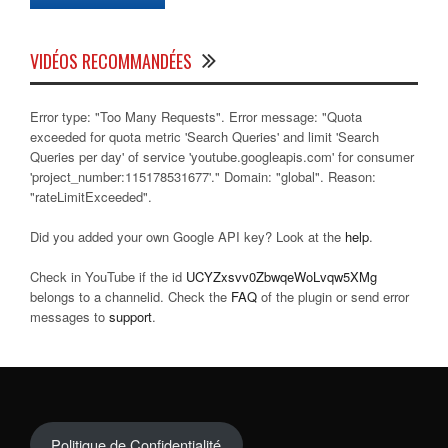
VIDÉOS RECOMMANDÉES
Error type: "Too Many Requests". Error message: "Quota
exceeded for quota metric 'Search Queries' and limit 'Search
Queries per day' of service 'youtube.googleapis.com' for consumer
'project_number:115178531677'." Domain: "global". Reason:
"rateLimitExceeded".
Did you added your own Google API key? Look at the
help
.
Check in YouTube if the id
UCYZxsvv0ZbwqeWoLvqw5XMg
belongs to a channelid. Check the
FAQ
of the plugin or send error
messages to
support
.
Politique de Confidentialité