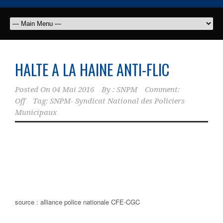
HALTE A LA HAINE ANTI-FLIC
Posted On
04 Mai 2016
By :
SNPM
Comment:
Off
Tag:
SNPM- Syndicat National des Policiers
Municipaux
source : alliance police nationale CFE-CGC