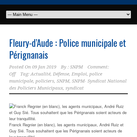
Fleury-d’Aude : Police municipale et
Pérignanais
Posted On
09 Jan 2019
By :
SNPM
Comment:
Off
Tag:
Actualité
,
Défense
,
Emploi
,
police
municipale
,
policiers
,
SNPM
,
SNPM- Syndicat National
des Policiers Municipaux
,
syndicat
Franck Regnier (en blanc), les agents municipaux, André Ruiz et
Guy Sié. Tous souhaitent que les Pérignanais soient acteurs de
leur tranquillité.