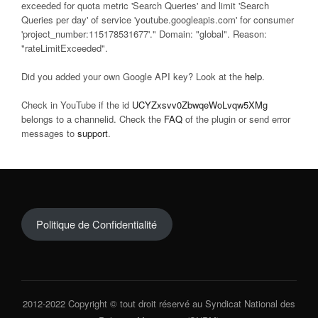
exceeded for quota metric 'Search Queries' and limit 'Search
Queries per day' of service 'youtube.googleapis.com' for consumer
'project_number:115178531677'." Domain: "global". Reason:
"rateLimitExceeded".
Did you added your own Google API key? Look at the
help
.
Check in YouTube if the id
UCYZxsvv0ZbwqeWoLvqw5XMg
belongs to a channelid. Check the
FAQ
of the plugin or send error
messages to
support
.
Politique de Confidentialité
2012-2022 Copyright © tout droit réservé au Syndicat National des