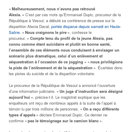
« Malheureusement, nous n’avons pas retrouvé
Alexia. »
C’est par ces mots qu’Emmanuel Dupic, procureur de la
République à Vesoul, a débuté sa conférence de presse sur la
disparition Alexia Daval,
portée disparue depuis samedi en Haute-
Saône.
« Nous craignons le pire »
, confesse le
procureur.
« Compte tenu du profil de la jeune Alexia, pas
connu comme étant suicidaire et plutôt en bonne santé,
l’ensemble de ces éléments nous conduisent à envisager un
scénario plus dramatique, celui d’un enlèvement et
séquestration à l’occasion de ce jogging »
« nous privilégions
la piste de l’enlèvement et de la séquestration »
. Écartées donc
les pistes du suicide et de la disparition volontaire.
Le procureur de la République de Vesoul a annoncé l’ouverture
d’une information judiciaire.
« Un juge d’instruction sera désigné
aujourd’hui »
, précise-t-il. Le magistrat explique que les
enquêteurs ont reçu de nombreux appels à la suite de l’appel à
témoin lu par trois millions de personnes.
« On a reçu différents
types d’appels »
déclare Emmanuel Dupic. Ce dernier ne
confirme
« pas le témoignage sur le camion blanc »
.