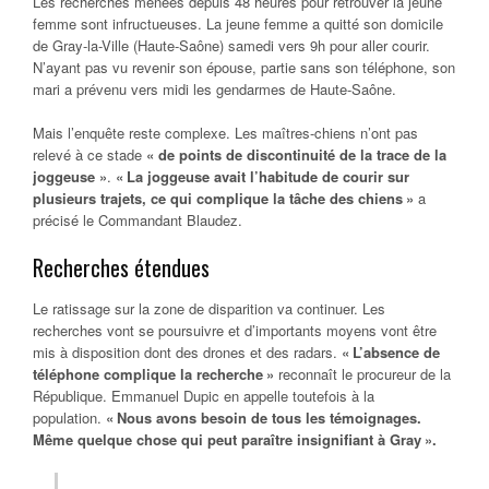
Les recherches menées depuis 48 heures pour retrouver la jeune
femme sont infructueuses. La jeune femme a quitté son domicile
de Gray-la-Ville (Haute-Saône) samedi vers 9h pour aller courir.
N’ayant pas vu revenir son épouse, partie sans son téléphone, son
mari a prévenu vers midi les gendarmes de Haute-Saône.
Mais l’enquête reste complexe. Les maîtres-chiens n’ont pas
relevé à ce stade
« de points de discontinuité de la trace de la
joggeuse »
.
« La joggeuse avait l’habitude de courir sur
plusieurs trajets, ce qui complique la tâche des chiens »
a
précisé le Commandant Blaudez.
Recherches étendues
Le ratissage sur la zone de disparition va continuer. Les
recherches vont se poursuivre et d’importants moyens vont être
mis à disposition dont des drones et des radars.
« L’absence de
téléphone complique la recherche »
reconnaît le procureur de la
République. Emmanuel Dupic en appelle toutefois à la
population.
« Nous avons besoin de tous les témoignages.
Même quelque chose qui peut paraître insignifiant à Gray ».