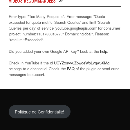
VIDÉOS RECOMMANDÉES
Error type: "Too Many Requests". Error message: "Quota
exceeded for quota metric 'Search Queries' and limit 'Search
Queries per day' of service 'youtube.googleapis.com' for consumer
'project_number:115178531677'." Domain: "global". Reason:
"rateLimitExceeded".
Did you added your own Google API key? Look at the
help
.
Check in YouTube if the id
UCYZxsvv0ZbwqeWoLvqw5XMg
belongs to a channelid. Check the
FAQ
of the plugin or send error
messages to
support
.
Politique de Confidentialité