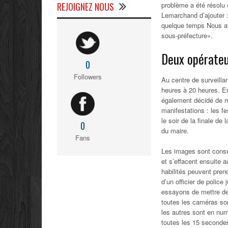
REJOIGNEZ NOUS
problème a été résolu 
Lemarchand d’ajouter :
quelque temps Nous avo
sous-préfecture».
Deux opérateu
0
Followers
Au centre de surveill
heures à 20 heures. En
également décidé de me
manifestations : les fe
le soir de la finale de
0
du maire.
Fans
Les images sont conserv
et s’effacent ensuite 
habilités peuvent prend
d’un officier de polic
essayons de mettre de 
toutes les caméras son
les autres sont en num
toutes les 15 secondes