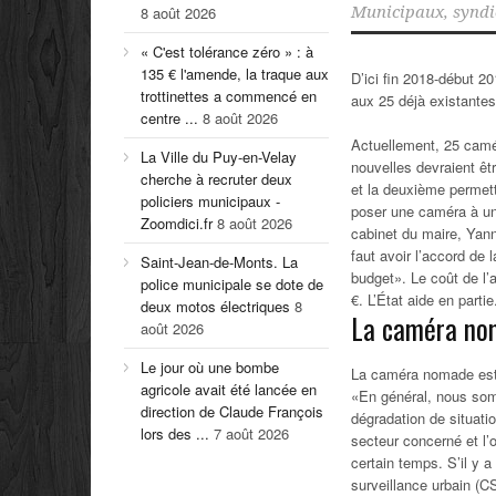
8 août 2026
Municipaux
,
syndi
« C'est tolérance zéro » : à
135 € l'amende, la traque aux
D’ici fin 2018-début 20
trottinettes a commencé en
aux 25 déjà existante
centre ...
8 août 2026
Actuellement, 25 camé
La Ville du Puy-en-Velay
nouvelles devraient êt
cherche à recruter deux
et la deuxième permettr
policiers municipaux -
poser une caméra à un 
Zoomdici.fr
8 août 2026
cabinet du maire, Yann
faut avoir l’accord de 
Saint-Jean-de-Monts. La
budget». Le coût de l’
police municipale se dote de
€. L’État aide en partie
deux motos électriques
8
La caméra nom
août 2026
Le jour où une bombe
La caméra nomade est d
agricole avait été lancée en
«En général, nous somm
direction de Claude François
dégradation de situat
lors des ...
7 août 2026
secteur concerné et l’o
certain temps. S’il y a
surveillance urbain (C