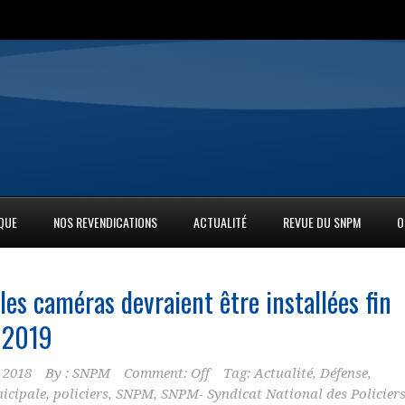
IQUE
NOS REVENDICATIONS
ACTUALITÉ
REVUE DU SNPM
O
es caméras devraient être installées fin
 2019
 2018
By :
SNPM
Comment: Off
Tag:
Actualité
,
Défense
,
icipale
,
policiers
,
SNPM
,
SNPM- Syndicat National des Policier