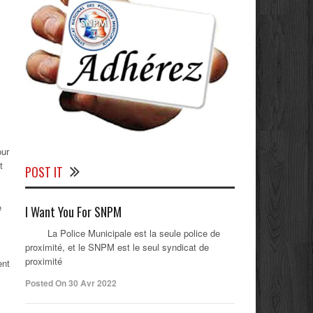
our
t
POST IT
e
I Want You For SNPM
La Police Municipale est la seule police de
proximité, et le SNPM est le seul syndicat de
proximité
ent
s
Posted On 30 Avr 2022