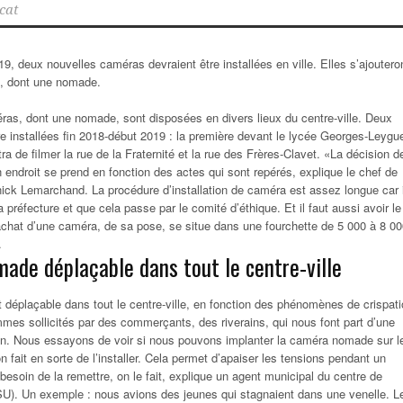
cat
19, deux nouvelles caméras devraient être installées en ville. Elles s’ajoutero
s, dont une nomade.
ras, dont une nomade, sont disposées en divers lieux du centre-ville. Deux
re installées fin 2018-début 2019 : la première devant le lycée Georges-Leygu
a de filmer la rue de la Fraternité et la rue des Frères-Clavet. «La décision d
endroit se prend en fonction des actes qui sont repérés, explique le chef de
ick Lemarchand. La procédure d’installation de caméra est assez longue car i
la préfecture et que cela passe par le comité d’éthique. Et il faut aussi avoir le
achat d’une caméra, de sa pose, se situe dans une fourchette de 5 000 à 8 0
.
ade déplaçable dans tout le centre-ville
éplaçable dans tout le centre-ville, en fonction des phénomènes de crispati
es sollicités par des commerçants, des riverains, qui nous font part d’une
ion. Nous essayons de voir si nous pouvons implanter la caméra nomade sur l
n fait en sorte de l’installer. Cela permet d’apaiser les tensions pendant un
 besoin de la remettre, on le fait, explique un agent municipal du centre de
SU). Un exemple : nous avions des jeunes qui stagnaient dans une venelle. L