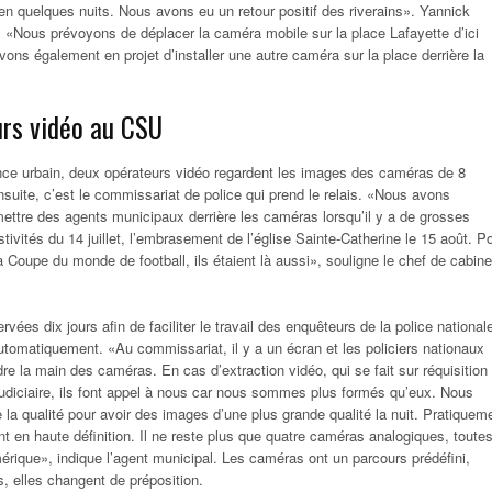
en quelques nuits. Nous avons eu un retour positif des riverains». Yannick
 «Nous prévoyons de déplacer la caméra mobile sur la place Lafayette d’ici
ns également en projet d’installer une autre caméra sur la place derrière la
rs vidéo au CSU
ance urbain, deux opérateurs vidéo regardent les images des caméras de 8
suite, c’est le commissariat de police qui prend le relais. «Nous avons
ttre des agents municipaux derrière les caméras lorsqu’il y a de grosses
stivités du 14 juillet, l’embrasement de l’église Sainte-Catherine le 15 août. P
 la Coupe du monde de football, ils étaient là aussi», souligne le chef de cabine
ées dix jours afin de faciliter le travail des enquêteurs de la police national
automatiquement. «Au commissariat, il y a un écran et les policiers nationaux
re la main des caméras. En cas d’extraction vidéo, qui se fait sur réquisition
e judiciaire, ils font appel à nous car nous sommes plus formés qu’eux. Nous
la qualité pour avoir des images d’une plus grande qualité la nuit. Pratiquem
t en haute définition. Il ne reste plus que quatre caméras analogiques, toute
érique», indique l’agent municipal. Les caméras ont un parcours prédéfini,
, elles changent de préposition.