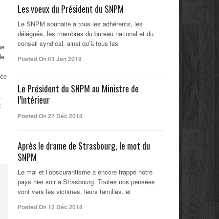
Les voeux du Président du SNPM
Le SNPM souhaite à tous les adhérents, les
délégués, les membres du bureau national et du
conseil syndical, ainsi qu’à tous les
ue
de
Posted On 03 Jan 2019
tée
Le Président du SNPM au Ministre de
,
l’Intérieur
t
Posted On 27 Déc 2018
Après le drame de Strasbourg, le mot du
SNPM
Le mal et l’obscurantisme a encore frappé notre
pays hier soir a Strasbourg. Toutes nos pensées
vont vers les victimes, leurs familles, et
Posted On 12 Déc 2018