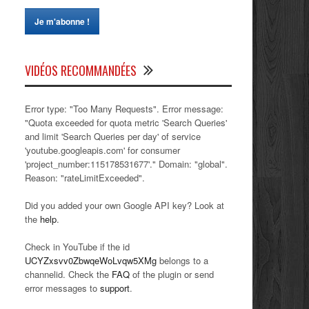
VIDÉOS RECOMMANDÉES
Error type: "Too Many Requests". Error message:
"Quota exceeded for quota metric 'Search Queries'
and limit 'Search Queries per day' of service
'youtube.googleapis.com' for consumer
'project_number:115178531677'." Domain: "global".
Reason: "rateLimitExceeded".
Did you added your own Google API key? Look at
the
help
.
Check in YouTube if the id
UCYZxsvv0ZbwqeWoLvqw5XMg
belongs to a
channelid. Check the
FAQ
of the plugin or send
error messages to
support
.