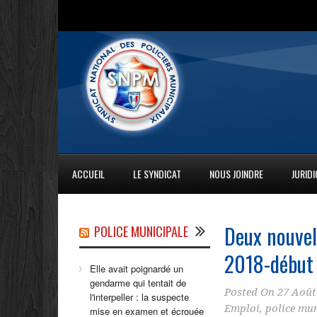
ACCUEIL
LE SYNDICAT
NOUS JOINDRE
JURID
Deux nouvell
POLICE MUNICIPALE
2018-début
Elle avait poignardé un
gendarme qui tentait de
Posted On
27 Août
l'interpeller : la suspecte
Emploi
,
police mun
mise en examen et écrouée