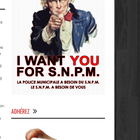
nt
es
e
l
00
on.
ADHÉREZ
e
e