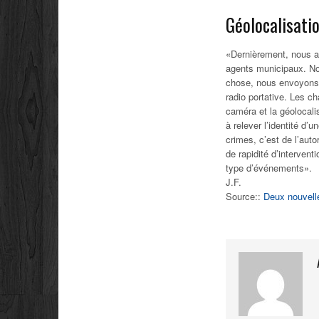
Géolocalisati
«Dernièrement, nous avo
agents municipaux. Nou
chose, nous envoyons l
radio portative. Les ch
caméra et la géolocalis
à relever l’identité d’
crimes, c’est de l’auto
de rapidité d’intervent
type d’événements».
J.F.
Source::
Deux nouvelle