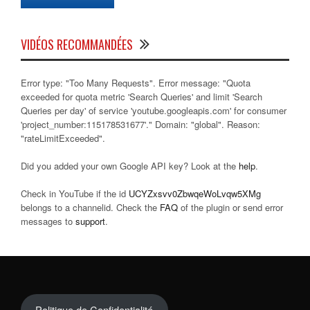
VIDÉOS RECOMMANDÉES
Error type: "Too Many Requests". Error message: "Quota
exceeded for quota metric 'Search Queries' and limit 'Search
Queries per day' of service 'youtube.googleapis.com' for consumer
'project_number:115178531677'." Domain: "global". Reason:
"rateLimitExceeded".
Did you added your own Google API key? Look at the
help
.
Check in YouTube if the id
UCYZxsvv0ZbwqeWoLvqw5XMg
belongs to a channelid. Check the
FAQ
of the plugin or send error
messages to
support
.
Politique de Confidentialité