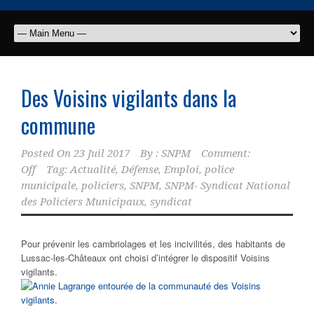
Des Voisins vigilants dans la
commune
Posted On
23 Juil 2017
By :
SNPM
Comment:
Off
Tag:
Actualité
,
Défense
,
Emploi
,
police
municipale
,
policiers
,
SNPM
,
SNPM- Syndicat National
des Policiers Municipaux
,
syndicat
Pour prévenir les cambriolages et les incivilités, des habitants de
Lussac-les-Châteaux ont choisi d’intégrer le dispositif Voisins
vigilants.