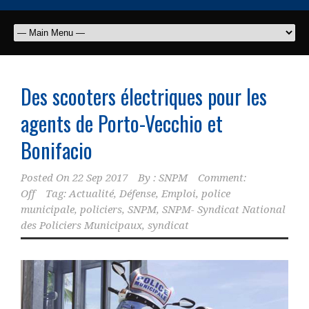
Des scooters électriques pour les
agents de Porto-Vecchio et
Bonifacio
Posted On
22 Sep 2017
By :
SNPM
Comment:
Off
Tag:
Actualité
,
Défense
,
Emploi
,
police
municipale
,
policiers
,
SNPM
,
SNPM- Syndicat National
des Policiers Municipaux
,
syndicat