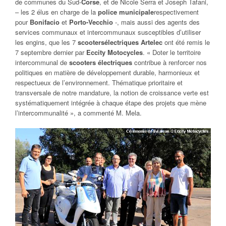
de communes du Sud-
Corse
, et de Nicole Serra et Joseph Tafani,
– les 2 élus en charge de la
police
municipale
respectivement
pour
Bonifacio
et
Porto-Vecchio
-, mais aussi des agents des
services communaux et intercommunaux susceptibles d’utiliser
les engins, que les 7
scooters
électriques
Artelec
ont été remis le
7 septembre dernier par
Eccity Motocycles
.
« Doter le territoire
intercommunal de
scooters
électriques
contribue à renforcer nos
politiques en matière de développement durable, harmonieux et
respectueux de l’environnement. Thématique prioritaire et
transversale de notre mandature, la notion de croissance verte est
systématiquement intégrée à chaque étape des projets que mène
l’intercommunalité »
, a commenté M. Mela.