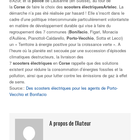
d’Azur, et la
police
de Lausanne (en Suisse), au tour de
la
Corse
de faire le choix des
scooters
électriques
Artelec
. La
démarche n’a pas été réalisée par hasard ! Elle s’inscrit dans le
cadre d’une politique intercommunale particulièrement volontariste
en matière de développement durable qui vise à faire du
regroupement des 7 communes (
Bonifacio
, Figari, Monacia
d’Aullène, Pianottoli-Caldarello,
Porto-Vecchio
, Sotta et Lecci)
un
« Territoire à énergie positive pour la croissance verte »
. A
l’heure où la planète est secouée par une succession d’épisodes
climatiques destructeurs, la livraison des
7
scooters
électriques
en
Corse
rappelle que des solutions
existent pour réduire la consommation d’énergies fossiles et la
pollution, ainsi que pour lutter contre les émissions de gaz à effet
de serre.
Source::
Des scooters électriques pour les agents de Porto-
Vecchio et Bonifacio
A propos de l'Auteur