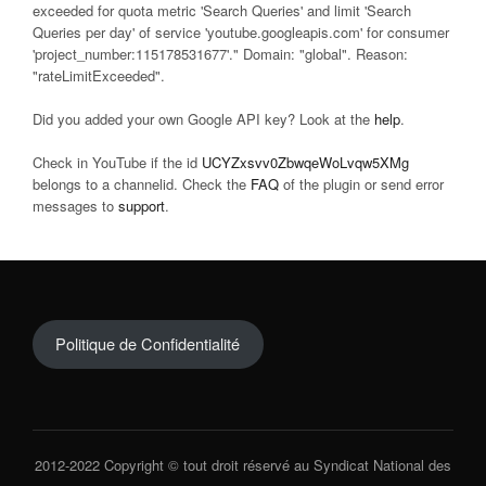
exceeded for quota metric 'Search Queries' and limit 'Search
Queries per day' of service 'youtube.googleapis.com' for consumer
'project_number:115178531677'." Domain: "global". Reason:
"rateLimitExceeded".
Did you added your own Google API key? Look at the
help
.
Check in YouTube if the id
UCYZxsvv0ZbwqeWoLvqw5XMg
belongs to a channelid. Check the
FAQ
of the plugin or send error
messages to
support
.
Politique de Confidentialité
2012-2022 Copyright © tout droit réservé au Syndicat National des