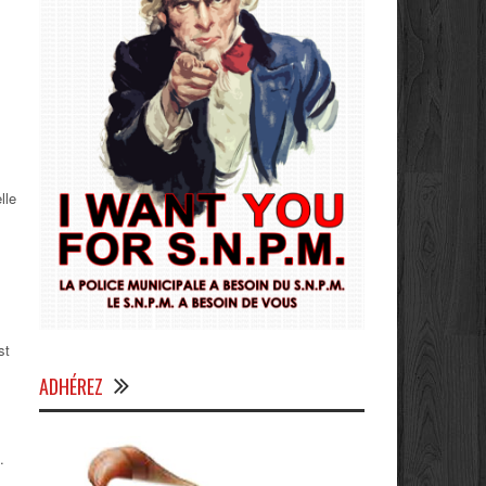
lle
st
ADHÉREZ
.