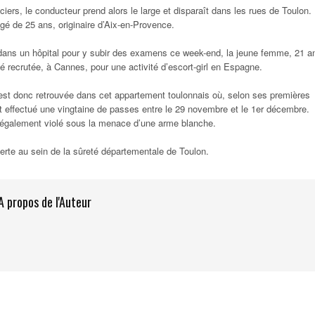
ciers, le conducteur prend alors le large et disparaît dans les rues de Toulon. 
gé de 25 ans, originaire d’Aix-en-Provence.
 dans un hôpital pour y subir des examens ce week-end, la jeune femme, 21 a
té recrutée, à Cannes, pour une activité d’escort-girl en Espagne.
s’est donc retrouvée dans cet appartement toulonnais où, selon ses premières
ait effectué une vingtaine de passes entre le 29 novembre et le 1er décembre.
t également violé sous la menace d’une arme blanche.
rte au sein de la sûreté départementale de Toulon.
A propos de l'Auteur