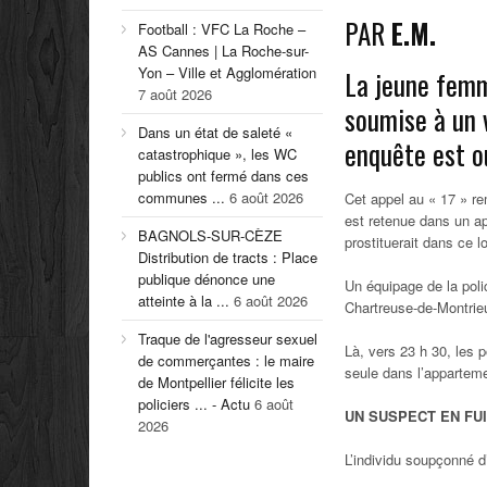
PAR
E.M.
Football : VFC La Roche –
AS Cannes | La Roche-sur-
Yon – Ville et Agglomération
La jeune femm
7 août 2026
soumise à un 
Dans un état de saleté «
enquête est o
catastrophique », les WC
publics ont fermé dans ces
communes ...
6 août 2026
Cet appel au « 17 » rem
est retenue dans un ap
BAGNOLS-SUR-CÈZE
prostituerait dans ce 
Distribution de tracts : Place
publique dénonce une
Un équipage de la poli
atteinte à la ...
6 août 2026
Chartreuse-de-Montrieu
Traque de l'agresseur sexuel
Là, vers 23 h 30, les p
de commerçantes : le maire
seule dans l’appartemen
de Montpellier félicite les
policiers ... - Actu
6 août
UN SUSPECT EN FU
2026
L’individu soupçonné d