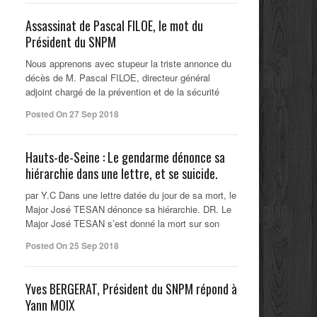
Assassinat de Pascal FILOE, le mot du
Président du SNPM
Nous apprenons avec stupeur la triste annonce du
décès de M. Pascal FILOE, directeur général
adjoint chargé de la prévention et de la sécurité
Posted On 27 Sep 2018
Hauts-de-Seine : Le gendarme dénonce sa
hiérarchie dans une lettre, et se suicide.
par Y.C Dans une lettre datée du jour de sa mort, le
Major José TESAN dénonce sa hiérarchie. DR. Le
Major José TESAN s’est donné la mort sur son
Posted On 25 Sep 2018
Yves BERGERAT, Président du SNPM répond à
Yann MOIX