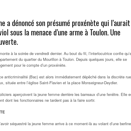
e a dénoncé son présumé proxénète qui l’aurait
viol sous la menace d’une arme à Toulon. Une
uverte.
onte à la soirée de vendredi dernier. Au bout du fil, l’interlocutrice confie qu’e
partement du quartier du Mourillon à Toulon. Depuis quelques jours, elle se
logement pour le compte d’un proxénète.
ce anticriminalité (Bac) est alors immédiatement dépêché dans la discrète rue
x, située entre l’église Saint-Flavien et la place Monseigneur-Deydier.
oliciers aperçoivent la jeune femme derrière les barreaux d’une fenêtre. Elle e
t dont les fonctionnaires ne tardent pas à la faire sortir.
ITE
’avoir séquestré la jeune femme arrive à ce moment-là au volant d’une berline