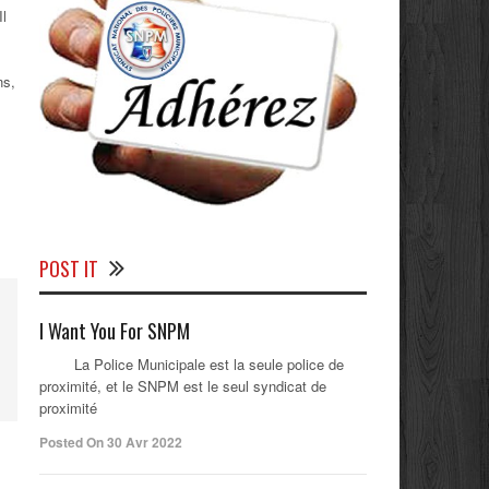
Il
ns,
POST IT
I Want You For SNPM
La Police Municipale est la seule police de
proximité, et le SNPM est le seul syndicat de
proximité
Posted On 30 Avr 2022