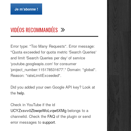
VIDÉOS RECOMMANDÉES
Error type: "Too Many Requests". Error message:
"Quota exceeded for quota metric 'Search Queries'
and limit 'Search Queries per day' of service
'youtube.googleapis.com' for consumer
'project_number:115178531677'." Domain: "global".
Reason: "rateLimitExceeded".
Did you added your own Google API key? Look at
the
help
.
Check in YouTube if the id
UCYZxsvv0ZbwqeWoLvqw5XMg
belongs to a
channelid. Check the
FAQ
of the plugin or send
error messages to
support
.