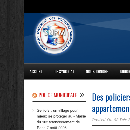
ACCUEIL
LE SYNDICAT
NOUS JOINDRE
JURID
Des policie
POLICE MUNICIPALE
appartement
Seniors : un village pour
mieux se protéger au - Mairie
Posted On
08 Déc 
du 10ᵉ arrondissement de
Paris
7 août 2026