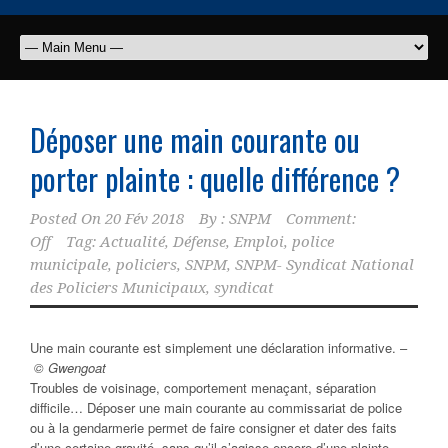
Déposer une main courante ou
porter plainte : quelle différence ?
Posted On
20 Fév 2018
By :
SNPM
Comment:
Off
Tag:
Actualité
,
Défense
,
Emploi
,
police
municipale
,
policiers
,
SNPM
,
SNPM- Syndicat National
des Policiers Municipaux
,
syndicat
Une main courante est simplement une déclaration informative. –
© Gwengoat
Troubles de voisinage, comportement menaçant, séparation
difficile… Déposer une main courante au commissariat de police
ou à la gendarmerie permet de faire consigner et dater des faits
d’une certaine gravité, sans qu’il s’agisse encore d’une plainte.