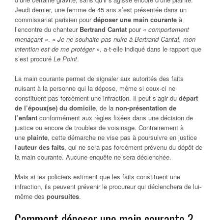
Jeudi dernier, une femme de 45 ans s’est présentée dans un
commissariat parisien pour
déposer une main courante
à
l’encontre du chanteur
Bertrand Cantat
pour
« comportement
menaçant »
.
« Je ne souhaite pas nuire à Bertrand Cantat, mon
intention est de me protéger »
, a-t-elle indiqué dans le rapport que
s’est procuré
Le Point
.
La main courante permet de signaler aux autorités des faits
nuisant à la personne qui la dépose, même si ceux-ci ne
constituent pas forcément une infraction. Il peut s’agir du
départ
de l’époux(se) du domicile
, de la
non-présentation de
l’enfant
conformément aux règles fixées dans une décision de
justice ou encore de troubles de voisinage. Contrairement à
une
plainte
, cette démarche ne vise pas à poursuivre en justice
l’
auteur des faits
, qui ne sera pas forcément prévenu du dépôt de
la main courante. Aucune enquête ne sera déclenchée.
Mais si les policiers estiment que les faits constituent une
infraction, ils peuvent prévenir le procureur qui déclenchera de lui-
même des
poursuites
.
Comment déposer une main courante ?