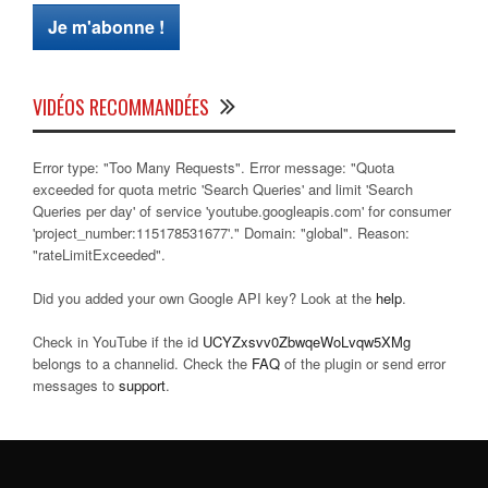
VIDÉOS RECOMMANDÉES
Error type: "Too Many Requests". Error message: "Quota
exceeded for quota metric 'Search Queries' and limit 'Search
Queries per day' of service 'youtube.googleapis.com' for consumer
'project_number:115178531677'." Domain: "global". Reason:
"rateLimitExceeded".
Did you added your own Google API key? Look at the
help
.
Check in YouTube if the id
UCYZxsvv0ZbwqeWoLvqw5XMg
belongs to a channelid. Check the
FAQ
of the plugin or send error
messages to
support
.