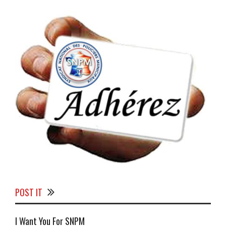
POST IT
I Want You For SNPM