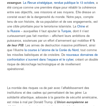
exsangue
.
La
Revue stratégique
, rendue publique le 13 octobre
, a
été conçue comme une première étape pour rétablir la cohérence
entre ses objectifs, ses missions et ses moyens. Elle dresse un
constat exact de la dangerosité du monde. Notre pays, compte
tenu de son histoire, de sa population et de ses engagements, est
une cible prioritaire pour le terrorisme islamiste. La
Chine
et
la
Russie
– auxquelles il faut ajouter la
Turquie
, dont il n’est
curieusement pas fait mention – affichent leurs ambitions de
puissance, soutenues par un effort d’armement qui mobilise
4 %
de leur PIB
. Les armes de destruction massive prolifèrent, ainsi
que l’illustre
la course à l’atome de la Corée du Nord
, tout comme
les missiles balistiques et de croisière. De
nouveaux domaines de
confrontation s’ouvrent dans l’espace et le cyber
, créant un double
risque de décrochage technologique et de nivellement
opérationnel.
La montée des risques va de pair avec l’affaiblissement des
institutions et des cadres qui permettaient de les gérer. La
solidarité atlantique, adossée à la garantie de sécurité américaine,
est mise à mal par Donald Trump.
L’Union européenne se