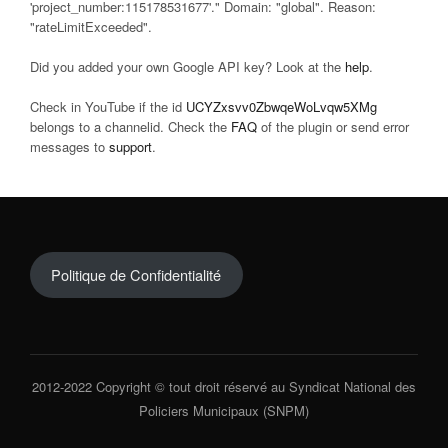
'project_number:115178531677'." Domain: "global". Reason:
"rateLimitExceeded".
Did you added your own Google API key? Look at the
help
.
Check in YouTube if the id
UCYZxsvv0ZbwqeWoLvqw5XMg
belongs to a channelid. Check the
FAQ
of the plugin or send error
messages to
support
.
Politique de Confidentialité
2012-2022 Copyright © tout droit réservé au Syndicat National des
Policiers Municipaux (SNPM)