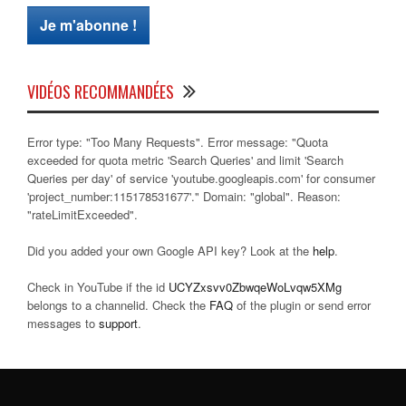
VIDÉOS RECOMMANDÉES
Error type: "Too Many Requests". Error message: "Quota
exceeded for quota metric 'Search Queries' and limit 'Search
Queries per day' of service 'youtube.googleapis.com' for consumer
'project_number:115178531677'." Domain: "global". Reason:
"rateLimitExceeded".
Did you added your own Google API key? Look at the
help
.
Check in YouTube if the id
UCYZxsvv0ZbwqeWoLvqw5XMg
belongs to a channelid. Check the
FAQ
of the plugin or send error
messages to
support
.