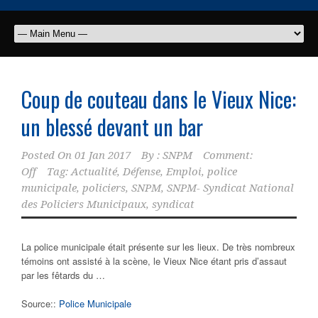
Coup de couteau dans le Vieux Nice:
un blessé devant un bar
Posted On
01 Jan 2017
By :
SNPM
Comment:
Off
Tag:
Actualité
,
Défense
,
Emploi
,
police
municipale
,
policiers
,
SNPM
,
SNPM- Syndicat National
des Policiers Municipaux
,
syndicat
La police municipale était présente sur les lieux. De très nombreux
témoins ont assisté à la scène, le Vieux Nice étant pris d’assaut
par les fêtards du …
Source::
Police Municipale