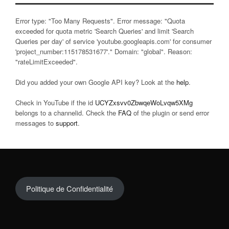
Error type: "Too Many Requests". Error message: "Quota
exceeded for quota metric 'Search Queries' and limit 'Search
Queries per day' of service 'youtube.googleapis.com' for consumer
'project_number:115178531677'." Domain: "global". Reason:
"rateLimitExceeded".
Did you added your own Google API key? Look at the
help
.
Check in YouTube if the id
UCYZxsvv0ZbwqeWoLvqw5XMg
belongs to a channelid. Check the
FAQ
of the plugin or send error
messages to
support
.
Politique de Confidentialité