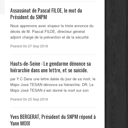
Assassinat de Pascal FILOE, le mot du
Président du SNPM
Nous apprenons avec stupeur la triste annonce du
décès de M. Pascal FILOE, directeur général
adjoint chargé de la prévention et de la sécurité
Posted On 27 Sep 2018
Hauts-de-Seine : Le gendarme dénonce sa
hiérarchie dans une lettre, et se suicide.
par Y.C Dans une lettre datée du jour de sa mort, le
Major José TESAN dénonce sa hiérarchie. DR. Le
Major José TESAN s’est donné la mort sur son
Posted On 25 Sep 2018
Yves BERGERAT, Président du SNPM répond à
Yann MOIX