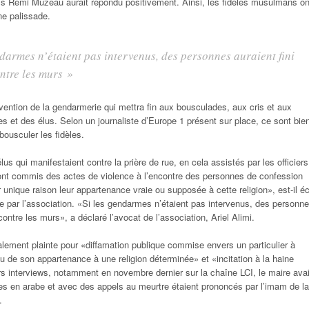
s Rémi Muzeau aurait répondu positivement. Ainsi, les fidèles musulmans on
ne palissade.
ndarmes n’étaient pas intervenus, des personnes auraient fini
ntre les murs »
ervention de la gendarmerie qui mettra fin aux bousculades, aux cris et aux
les et des élus. Selon un journaliste d’Europe 1 présent sur place, ce sont bie
 bousculer les fidèles.
élus qui manifestaient contre la prière de rue, en cela assistés par les officiers
 ont commis des actes de violence à l’encontre des personnes de confession
nique raison leur appartenance vraie ou supposée à cette religion», est-il éc
e par l’association. «Si les gendarmes n’étaient pas intervenus, des personn
contre les murs», a déclaré l’avocat de l’association, Ariel Alimi.
ement plainte pour «diffamation publique commise envers un particulier à
ou de son appartenance à une religion déterminée» et «incitation à la haine
rs interviews, notamment en novembre dernier sur la chaîne LCI, le maire avai
es en arabe et avec des appels au meurtre étaient prononcés par l’imam de la
e.