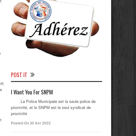
t
n
POST IT
rit
es
I Want You For SNPM
La Police Municipale est la seule police de
proximité, et le SNPM est le seul syndicat de
proximité
t
Posted On 30 Avr 2022