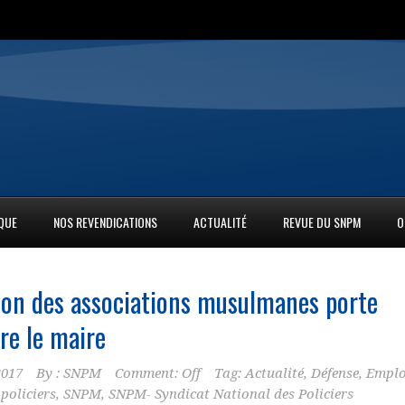
IQUE
NOS REVENDICATIONS
ACTUALITÉ
REVUE DU SNPM
O
union des associations musulmanes porte
re le maire
2017
By :
SNPM
Comment: Off
Tag:
Actualité
,
Défense
,
Emplo
,
policiers
,
SNPM
,
SNPM- Syndicat National des Policiers