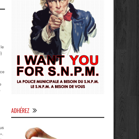
 le
)
nce
e
e
ADHÉREZ
ous
».