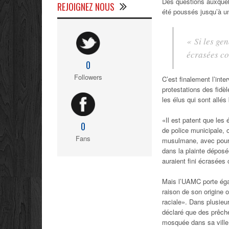
Des questions auxquel
REJOIGNEZ NOUS
été poussés jusqu’à u
« Si les ge
écrasées co
0
Followers
C’est finalement l’int
protestations des fidè
les élus qui sont allés
«Il est patent que les 
0
de police municipale,
Fans
musulmane, avec pour u
dans la plainte déposé
auraient fini écrasées 
Mais l’UAMC porte égal
raison de son origine 
raciale». Dans plusieu
déclaré que des prêch
mosquée dans sa vill