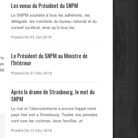
Les voeux du Président du SNPM
Le SNPM souhaite à tous les adhérents, les
délégués, les membres du bureau national et du
conseil syndical, ainsi qu’à tous les
Posted On 03 Jan 2019
Le Président du SNPM au Ministre de
 la
l’Intérieur
des
368
Posted On 27 Déc 2018
Après le drame de Strasbourg, le mot du
SNPM
Le mal et l’obscurantisme a encore frappé notre
pays hier soir a Strasbourg. Toutes nos pensées
vont vers les victimes, leurs familles, et
Posted On 12 Déc 2018