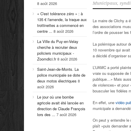
8 août 2026
Municipaux
,
syndi
« C'est tolérance zéro » : à
135 € l'amende, la traque aux
Le maire de Clichy a ét
trottinettes a commencé en
des associations musu
centre ...
8 août 2026
l’ordre de pousser les
La Ville du Puy-en-Velay
La polémique autour des
cherche à recruter deux
10 novembre qui avait
policiers municipaux -
a décidé d’organiser 
Zoomdici.fr
8 août 2026
L’UAMC a porté plainte
Saint-Jean-de-Monts. La
vraie ou supposée de l
police municipale se dote de
publique…» Mais aussi 
deux motos électriques
8
de violences» et pour «
août 2026
bousculer les fidèles
Le jour où une bombe
En effet, une
vidéo pu
agricole avait été lancée en
municipale a demandé 
direction de Claude François
lors des ...
7 août 2026
On peut y entendre le 
plaît »puis demander 