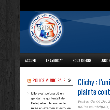
ACCUEIL
LE SYNDICAT
NOUS JOINDRE
JURID
Clichy : l’
POLICE MUNICIPALE
plainte cont
Elle avait poignardé un
gendarme qui tentait de
Posted On
06 Déc 
l'interpeller : la suspecte
police municipale
mise en examen et écrouée