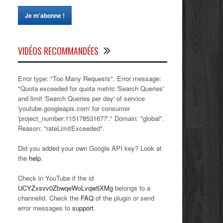
VIDÉOS RECOMMANDÉES
Error type: "Too Many Requests". Error message:
"Quota exceeded for quota metric 'Search Queries'
and limit 'Search Queries per day' of service
'youtube.googleapis.com' for consumer
'project_number:115178531677'." Domain: "global".
Reason: "rateLimitExceeded".
Did you added your own Google API key? Look at
the
help
.
Check in YouTube if the id
UCYZxsvv0ZbwqeWoLvqw5XMg
belongs to a
channelid. Check the
FAQ
of the plugin or send
error messages to
support
.