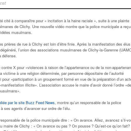
cat
é cité à comparaître pour « incitation à la haine raciale », suite à une plainte
lmanes de Clichy. Une nouvelle vidéo montre que la police municipale a reçu
 fidèles musulmans.
 prières de rue à Clichy est loin d’être finie. Après la manifestation des élus
 dégénéré, l’union des associations musulmanes de Clichy-la-Garenne (UAMC
sa défense.
 contre X pour «violences à raison de l’appartenance ou de la non-appartena
a victime à une religion déterminée, par personne dépositaire de l’autorité
pour «participation à un groupement formé en vue de la préparation d’un act
manifestation illicite». L’association accuse le maire d’avoir donné l’ordre «d
 musulmans».
bliée par le site Buzz Feed News
, montre qu’un responsable de la police
à ses agents d’avancer sur ordre de l’élu.
responsable de la police municipale dire : « On avance. Allez, avancez s’il-v
au maire de Clichy : « On avance ou pas ? On pousse ? Qu’est-ce qu’on fait? 