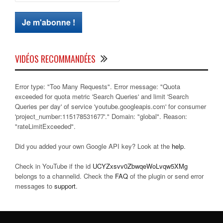
VIDÉOS RECOMMANDÉES
Error type: "Too Many Requests". Error message: "Quota
exceeded for quota metric 'Search Queries' and limit 'Search
Queries per day' of service 'youtube.googleapis.com' for consumer
'project_number:115178531677'." Domain: "global". Reason:
"rateLimitExceeded".
Did you added your own Google API key? Look at the
help
.
Check in YouTube if the id
UCYZxsvv0ZbwqeWoLvqw5XMg
belongs to a channelid. Check the
FAQ
of the plugin or send error
messages to
support
.