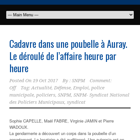
Cadavre dans une poubelle à Auray.
Le déroulé de l’affaire heure par
heure
Posted On
19 Oct 2017
By :
SNPM
Comment:
Off
Tag:
Actualité
,
Défense
,
Emploi
,
police
municipale
,
policiers
,
SNPM
,
SNPM- Syndicat National
des Policiers Municipaux
,
syndicat
Sophie CAPELLE, Maël FABRE, Virginie JAMIN et Pierre
WADOUX.
La gendarmerie a découvert un corps dans la poubelle d’un
appartement. Le locataire a été auditionné. Une autopsie est en