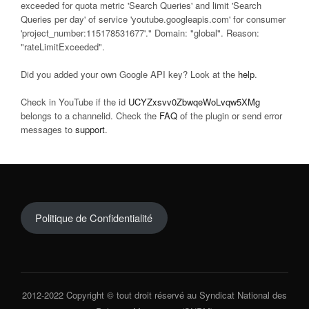
exceeded for quota metric 'Search Queries' and limit 'Search
Queries per day' of service 'youtube.googleapis.com' for consumer
'project_number:115178531677'." Domain: "global". Reason:
"rateLimitExceeded".
Did you added your own Google API key? Look at the
help
.
Check in YouTube if the id
UCYZxsvv0ZbwqeWoLvqw5XMg
belongs to a channelid. Check the
FAQ
of the plugin or send error
messages to
support
.
Politique de Confidentialité
2012-2022 Copyright © tout droit réservé au Syndicat National des