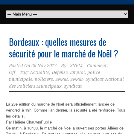
Bordeaux : quelles mesures de
sécurité pour le marché de Noël ?
Posted On
26 Nov 2017
By :
SNPM
Comment:
Off
Tag:
Actualité
,
Défense
,
Emploi
,
police
municipale
,
policiers
,
SNPM
,
SNPM- Syndicat National
des Policiers Municipaux
,
syndicat
La 23e édition du marché de Noël sera officiellement lancée ce
vendredi à 19h. Comme l’an dernier, la sécurité a été renforcée. Tous
les détails.
Par Hélène Chauwin
Publié
Ce matin, à 10h30, le marché de Noël a ouvert ses portes Allées de
Tourny, à Bordeaux. Devant les 6 entrées, (il y en aura 7 en cas de