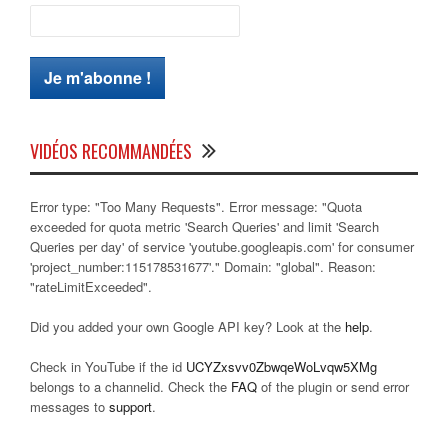
VIDÉOS RECOMMANDÉES
Error type: "Too Many Requests". Error message: "Quota
exceeded for quota metric 'Search Queries' and limit 'Search
Queries per day' of service 'youtube.googleapis.com' for consumer
'project_number:115178531677'." Domain: "global". Reason:
"rateLimitExceeded".
Did you added your own Google API key? Look at the
help
.
Check in YouTube if the id
UCYZxsvv0ZbwqeWoLvqw5XMg
belongs to a channelid. Check the
FAQ
of the plugin or send error
messages to
support
.